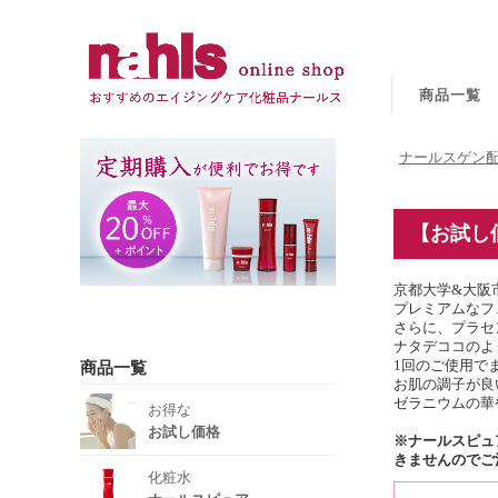
商品一覧
ナールスゲン配
【お試し
京都大学&大阪
プレミアムなフ
さらに、プラセ
ナタデココのよ
1回のご使用で
商品一覧
お肌の調子が良
ゼラニウムの華
お得な
お試し価格
※ナールスピュ
きませんのでご
化粧水