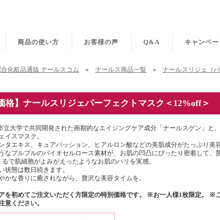
商品の使い方
お客様の声
Q&A
キャンペー
合化粧品通販 ナールスコム
»
ナールス商品一覧
»
ナールスリジェ（バ
価格】ナールスリジェパーフェクトマスク＜12%off＞
市立大学で共同開発された画期的なエイジングケア成分「ナールスゲン」と、
ェイスマスク。
ンタエキス、キュアパッション、ヒアルロン酸などの美肌成分がたっぷり美容液
うなプルプルのバイオセルロース素材が、お肌の凹凸にぴったり密着して、
まるで肌細胞がよみがえったようなお肌のハリを実感。
い状態は数日続きます。
やかな香りに癒されながら、贅沢な美容タイムを。
アを初めてご注文いただく方限定の特別価格です。 ※お一人様1枚限定。 ※
注意ください。