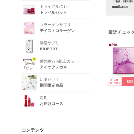
ミ箱に自動振
トライアルにも！
mmllc.com
トラベルセット
コラーゲンサプリ
モイストコラーゲン
最近チェッ
腸活サプリ
BIOPORT
紫外線99%以上カット
アイケアメガネ
いまだけ！
期間限定商品
定期
お届けコース
コンテンツ