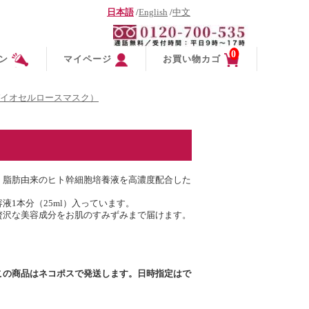
日本語
/
English
/
中文
0
ン
マイページ
お買い物カゴ
イオセルロースマスク）
 脂肪由来のヒト幹細胞培養液を高濃度配合した
1本分（25ml）入っています。
贅沢な美容成分をお肌のすみずみまで届けます。
この商品はネコポスで発送します。日時指定はで