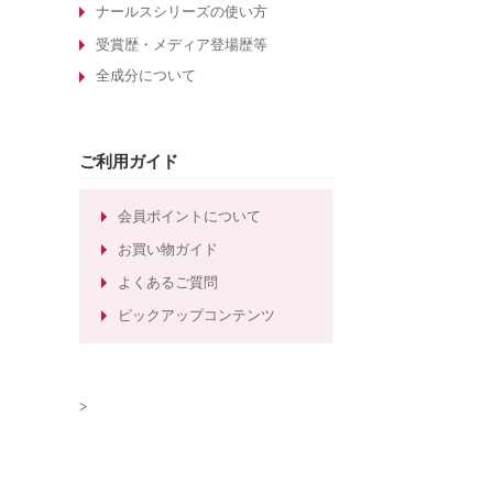
酵素洗顔について
ナールスシリーズの使い方
エイジングケア化粧品の選び方
受賞歴・メディア登場歴等
全成分について
敏感肌化粧品の選び方
30代のエイジングケア化粧品
たるみ毛穴ケアの化粧水
ご利用ガイド
しわ対策のエイジングケア化粧品
ほうれい線対策のエイジングケア化
会員ポイントについて
粧品
お買い物ガイド
ほうれい線ケアのエイジングケア化
よくあるご質問
粧水
ピックアップコンテンツ
>