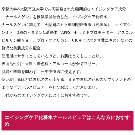
京都大学&大阪市立大学で共同開発された画期的なエイジングケア成分
「ナールスゲン」を推奨濃度配合したエイジングケア化粧水。
ナールスゲンに加えて、今話題のヒト幹細胞培養液（純国産）、ナイアシ
ンミド、3種のビタミンC誘導体（APPS、セラミドプロモーター、アスコル
ビルリン酸Ｎａ）、プロテオグリカン、CICA（ツボクサ葉エキス）などの
贅沢な美肌成分を配合。
使用感はサラっとしているけど、お肌はとてもしっとり。
界面活性剤・香料・着色料・アルコールが全てフリー。
肌質や季節を問わず、一年中快適に使えます。
使い続けるほどに素肌の力が上がる、まるで素肌のためのサプリメントの
ような「ナールスピュア」をぜひお試しくださいませ。
30代からのエイジングケアにとくにおすすめです。
エイジングケア化粧水ナールスピュアはこんな方におすす
め