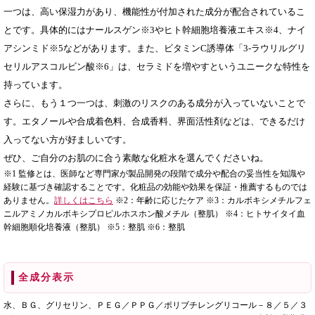
一つは、高い保湿力があり、機能性が付加された成分が配合されているこ
とです。具体的にはナールスゲン※3やヒト幹細胞培養液エキス※4、ナイ
アシンミド※5などがあります。また、ビタミンC誘導体「3-ラウリルグリ
セリルアスコルビン酸※6」は、セラミドを増やすというユニークな特性を
持っています。
さらに、もう１つ一つは、刺激のリスクのある成分が入っていないことで
す。エタノールや合成着色料、合成香料、界面活性剤などは、できるだけ
入ってない方が好ましいです。
ぜひ、ご自分のお肌のに合う素敵な化粧水を選んでくださいね。
※1 監修とは、医師など専門家が製品開発の段階で成分や配合の妥当性を知識や
経験に基づき確認することです。化粧品の効能や効果を保証・推薦するものでは
ありません。
詳しくはこちら
※2：年齢に応じたケア ※3：カルボキシメチルフェ
ニルアミノカルボキシプロピルホスホン酸メチル（整肌） ※4：ヒトサイタイ血
幹細胞順化培養液（整肌） ※5：整肌 ※6：整肌
全成分表示
水、ＢＧ、グリセリン、ＰＥＧ／ＰＰＧ／ポリブチレングリコール－８／５／３