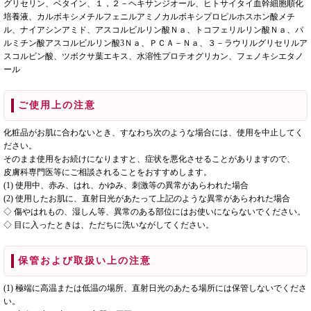
グリセリン、ベタイン、１，２－ヘキサンジオール、ヒトサイタイ血幹細胞順化
培養液、カルボキシメチルフェニルアミノカルボキシプロピルホスホン酸メチ
ル、ナイアシンアミド、アスコルビルリン酸Ｎａ、トコフェリルリン酸Ｎａ、パ
ルミチン酸アスコルビルリン酸3Ｎａ、ＰＣＡ－Ｎａ、３－ラウリルグリセリルア
スコルビン酸、ツボクサ葉エキス、水溶性プロテオグリカン、フェノキシエタノ
ール
ご使用上の注意
化粧品がお肌に合わないとき、すなわち次のような場合には、使用を中止してく
ださい。
そのまま使用をお続けになりますと、症状を悪化させることがありますので、
皮膚科専門医等にご相談されることをおすすめします。
(1) 使用中、赤み、はれ、かゆみ、刺激等の異常があらわれた場合
(2) 使用したお肌に、直射日光があたって上記のような異常があらわれた場合
◇ 傷やはれもの、湿しん等、異常のある部位にはお使いにならないでください。
◇ 目に入ったときは、ただちに洗いながしてください。
保管および取扱い上の注意
(1) 極端に高温または低温の場所、直射日光のあたる場所には保管しないでくださ
い。