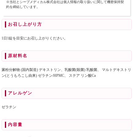
※当社とシープメディカル株式会社は個人情報の取り扱いに関して機密保持契
約を締結しています。
お召し上がり方
1日1錠を目安にお召し上がりください。
原材料名
澱粉分解物 (国内製造) デキストリン、乳酸菌(殺菌) 乳酸菌、 マルトデキストリ
ン(とうもろこし由来) ゼラチン/HPMC、 ステア リン酸Ca
アレルゲン
ゼラチン
内容量