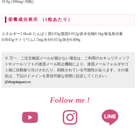
10.8g (360mg×30粒)
栄養成分表示 （1粒あたり）
エネルギー1.6kcal/ たんぱく質0.03g/脂質0.012g/炭水化物0.34g/食塩相当量
0.0045g/ナトリウム1.7mg/水分0.015g/灰分0.009g
※ 万一、ご注文確認メールが届かない場合は、ご利用のセキュリティソフ
トやメールソフトの迷惑メール防止機能により、迷惑メールフォルダやゴ
ミ箱に自動振り分けされたり、削除されている可能性があります。その場
合は、下記のドメインを受信可能な状態に設定してください。
@deepimpact.vc
Follow me !