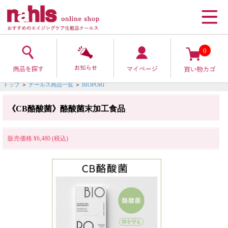
0
トップ
＞
ナールス商品一覧
＞
BIOPORT
《CB酪酸菌》酪酸菌末加工食品
販売価格:¥6,480 (税込)