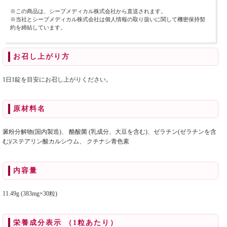
※この商品は、シープメディカル株式会社から直送されます。
※当社とシープメディカル株式会社は個人情報の取り扱いに関して機密保持契
約を締結しています。
お召し上がり方
1日1錠を目安にお召し上がりください。
原材料名
澱粉分解物(国内製造)、 酪酸菌 (乳成分、大豆を含む)、ゼラチン(ゼラチンを含
む)/ステアリン酸カルシウム、 クチナシ青色素
内容量
11.49g (383mg×30粒)
栄養成分表示 （1粒あたり）