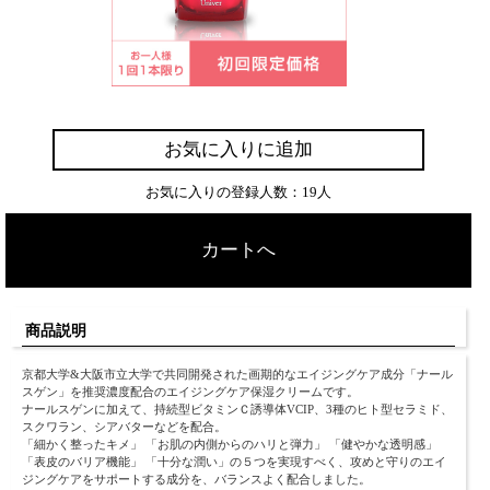
お気に入りに追加
お気に入りの登録人数：19人
カートへ
商品説明
京都大学&大阪市立大学で共同開発された画期的なエイジングケア成分「ナール
スゲン」を推奨濃度配合のエイジングケア保湿クリームです。
ナールスゲンに加えて、持続型ビタミンＣ誘導体VCIP、3種のヒト型セラミド、
スクワラン、シアバターなどを配合。
「細かく整ったキメ」 「お肌の内側からのハリと弾力」 「健やかな透明感」
「表皮のバリア機能」 「十分な潤い」の５つを実現すべく、攻めと守りのエイ
ジングケアをサポートする成分を、バランスよく配合しました。