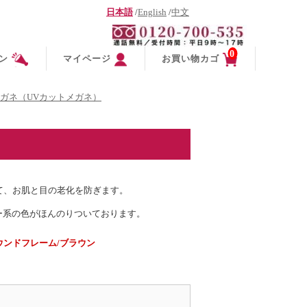
日本語
/
English
/
中文
0
ン
マイページ
お買い物カゴ
ガネ（UVカットメガネ）
て、お肌と目の老化を防ぎます。
ー系の色がほんのりついております。
ウンドフレーム/ブラウン