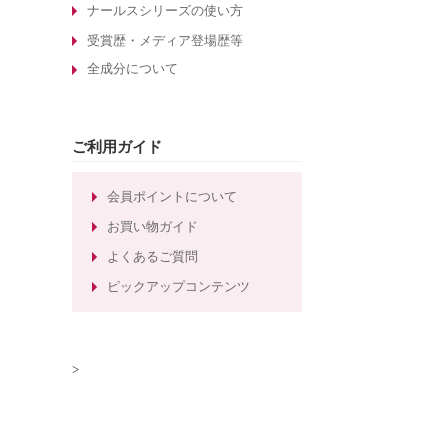
酵素洗顔について
ナールスシリーズの使い方
エイジングケア化粧品の選び方
受賞歴・メディア登場歴等
全成分について
敏感肌化粧品の選び方
30代のエイジングケア化粧品
たるみ毛穴ケアの化粧水
ご利用ガイド
しわ対策のエイジングケア化粧品
ほうれい線対策のエイジングケア化
会員ポイントについて
粧品
お買い物ガイド
ほうれい線ケアのエイジングケア化
よくあるご質問
粧水
ピックアップコンテンツ
>