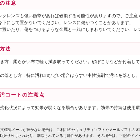
の注意
スチックレンズも強い衝撃があれば破損する可能性がありますので、ご注意
ズ面を下にして置かないでください。レンズに傷がつくことがあります。
の所に置いたり、傷をつけるような金属と一緒にしまわないでください。
方法
き方：柔らかい布で軽く拭き取ってください。砂ぼこりなどが付着して
の落とし方：特に汚れのひどい場合はうすい中性洗剤で汚れを落とし、
汚コートの注意点
劣化状況によって効果が弱くなる場合があります。効果の持続は使用環
注文確認メールが届かない場合は、ご利用のセキュリティソフトやメールソフトの迷
動振り分けされたり、削除されている可能性があります。その場合は、下記のド