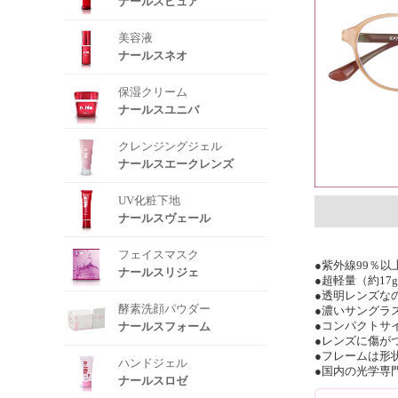
ナールスピュア
美容液
ナールスネオ
保湿クリーム
ナールスユニバ
クレンジングジェル
ナールスエークレンズ
UV化粧下地
ナールスヴェール
フェイスマスク
●紫外線99％以
ナールスリジェ
●超軽量（約1
●透明レンズな
酵素洗顔パウダー
●濃いサングラ
ナールスフォーム
●コンパクトサ
●レンズに傷が
●フレームは形
ハンドジェル
●国内の光学専
ナールスロゼ