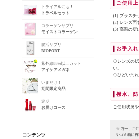
ご使用上
トライアルにも！
トラベルセット
(1) プラ
(2) レン
コラーゲンサプリ
(3) 高温
モイストコラーゲン
腸活サプリ
お手入れ
BIOPORT
◇レンズの拭
紫外線99%以上カット
い。
アイケアメガネ
◇ひどい汚れ
いまだけ！
期間限定商品
撥水、防
定期
ご使用状況や
お届けコース
※ 万一、ご
コンテンツ
やゴミ箱に自