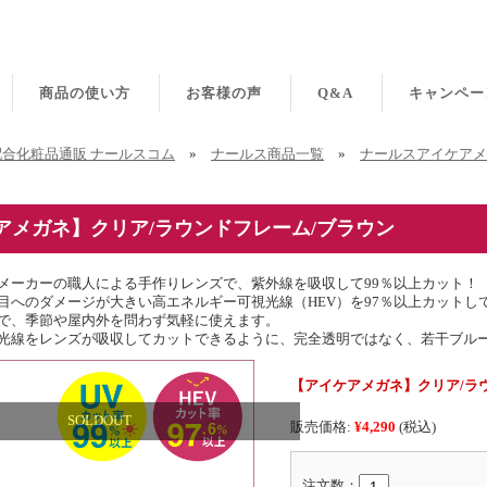
商品の使い方
お客様の声
Q&A
キャンペー
合化粧品通販 ナールスコム
»
ナールス商品一覧
»
ナールスアイケアメ
アメガネ】クリア/ラウンドフレーム/ブラウン
メーカーの職人による手作りレンズで、紫外線を吸収して99％以上カット！
目へのダメージが大きい高エネルギー可視光線（HEV）を97％以上カットし
で、季節や屋内外を問わず気軽に使えます。
V光線をレンズが吸収してカットできるように、完全透明ではなく、若干ブル
【アイケアメガネ】クリア/ラ
SOLDOUT
販売価格:
¥4,290
(税込)
注文数：