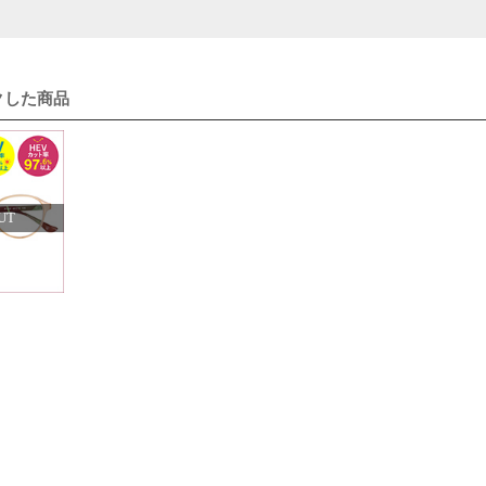
クした商品
UT