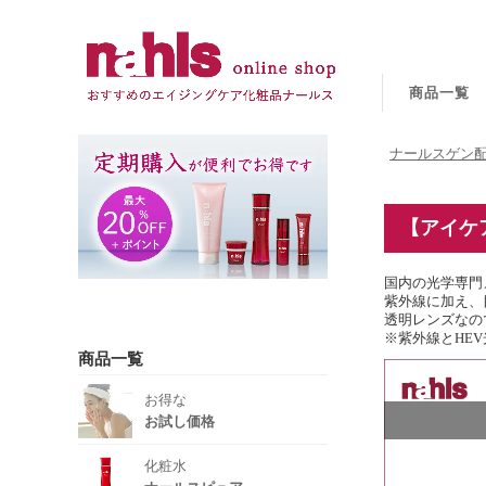
商品一覧
ナールスゲン配
【アイケ
国内の光学専門
紫外線に加え、
透明レンズなの
※紫外線とHE
商品一覧
お得な
お試し価格
化粧水