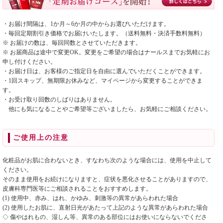
・お届け間隔は、1か月～6か月の中からお選びいただけます。
・毎回定期割引き価格でお届けいたします。（送料無料・決済手数料無料）
※ お届けの数は、毎回同数とさせていただきます。
※ お届商品は途中で変更OK。変更をご希望の場合はナールスまでお気軽にお
申し付けください。
・お届け日は、お客様のご指定日を自由に選んでいただくことができます。
・1回スキップ、無期限お休みなど、マイページから変更することができま
す。
・お受け取り回数のしばりはありません。
他にも気になることやご希望等ございましたら、お気軽にご相談ください。
ご使用上の注意
化粧品がお肌に合わないとき、すなわち次のような場合には、使用を中止して
ください。
そのまま使用をお続けになりますと、症状を悪化させることがありますので、
皮膚科専門医等にご相談されることをおすすめします。
(1) 使用中、赤み、はれ、かゆみ、刺激等の異常があらわれた場合
(2) 使用したお肌に、直射日光があたって上記のような異常があらわれた場合
◇ 傷やはれもの、湿しん等、異常のある部位にはお使いにならないでくださ