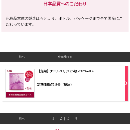
日本品質へのこだわり
化粧品本体の製造はもとより、ボトル、パッケージまで全て国産にこ
だわっています。
前へ
全46件
(4/4)
【定期】ナールスリジェ5枚＜32％off＞
定期価格:¥5,940（税込）
1
|
2
|
3
| 4
前へ