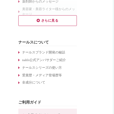
薬剤師からのメッセージ
美容家・美容ライター様からのメッ
セージ
乾燥肌対策のエイジングケア
敏感肌対策のエイジングケア
しわ対策のエイジングケア
ナールスについて
毛穴対策のエイジングケア
くすみ対策のエイジングケア
ナールスブランド開発の秘話
ターンオーバーについて
nahls公式アンバサダーご紹介
酵素洗顔について
ナールスシリーズの使い方
エイジングケア化粧品の選び方
受賞歴・メディア登場歴等
全成分について
敏感肌化粧品の選び方
30代のエイジングケア化粧品
たるみ毛穴ケアの化粧水
ご利用ガイド
しわ対策のエイジングケア化粧品
ほうれい線対策のエイジングケア化