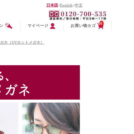
日本語
/
English
/
中文
0
ン
マイページ
お買い物カゴ
ガネ（UVカットメガネ）