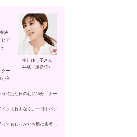
培養液
、ヒア
入っ
中川ゆう子さん
44歳（撮影時）
、
クー
分が入
う特別な日の朝に15分「ナー
メイクよれもなく、一日中パッ
経ってもしっかりお肌に密着
し