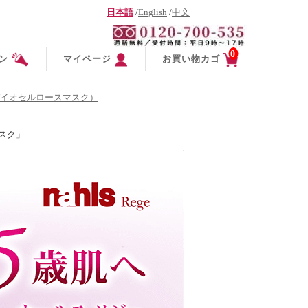
日本語
/
English
/
中文
0
ン
マイページ
お買い物カゴ
イオセルロースマスク）
スク」