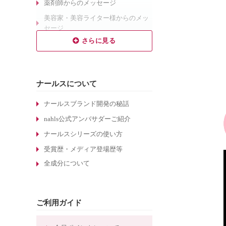
薬剤師からのメッセージ
美容家・美容ライター様からのメッ
セージ
乾燥肌対策のエイジングケア
敏感肌対策のエイジングケア
しわ対策のエイジングケア
ナールスについて
毛穴対策のエイジングケア
くすみ対策のエイジングケア
ナールスブランド開発の秘話
ターンオーバーについて
nahls公式アンバサダーご紹介
酵素洗顔について
ナールスシリーズの使い方
エイジングケア化粧品の選び方
受賞歴・メディア登場歴等
全成分について
敏感肌化粧品の選び方
30代のエイジングケア化粧品
たるみ毛穴ケアの化粧水
ご利用ガイド
しわ対策のエイジングケア化粧品
ほうれい線対策のエイジングケア化