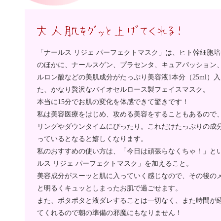
「ナールス リジェ パーフェクトマスク」は、ヒト幹細胞
のほかに、ナールスゲン、プラセンタ、キュアパッション
ルロン酸などの美肌成分がたっぷり美容液1本分（25ml）
た、かなり贅沢なバイオセルロース製フェイスマスク。
本当に15分でお肌の変化を体感できて驚きです！
私は美容医療をはじめ、攻める美容をすることもあるので
リングやダウンタイムにぴったり。
これだけたっぷりの成
っているとなると嬉しくなります。
私のおすすめの使い方は、「今日は頑張らなくちゃ！」とい
ルス リジェ パーフェクトマスク」を加えること。
美容成分がスーッと肌に入っていく感じなので、その後の
と明るくキュッとしまったお肌で過ごせます。
また、
ポタポタと液ダレすることは一切なく
、また
時間が
てくれるので朝の準備の邪魔にもなりません！