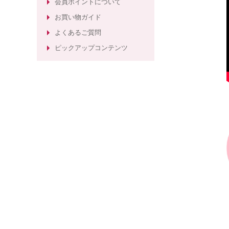
会員ポイントについて
粧品
お買い物ガイド
ほうれい線ケアのエイジングケア化
よくあるご質問
粧水
ピックアップコンテンツ