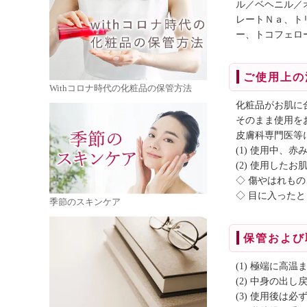
ル／ベヘニル／
レートＮａ、ト
ー、トコフェロ
ご使用上の
Withコロナ時代の化粧品の保管方法
化粧品がお肌に
そのまま使用を
皮膚科専門医等
(1) 使用中、
(2) 使用し
◇ 傷やはれも
◇ 目に入った
季節のスキンケア
保管および
(1) 極端に
(2) 中身の出
(3) 使用後は