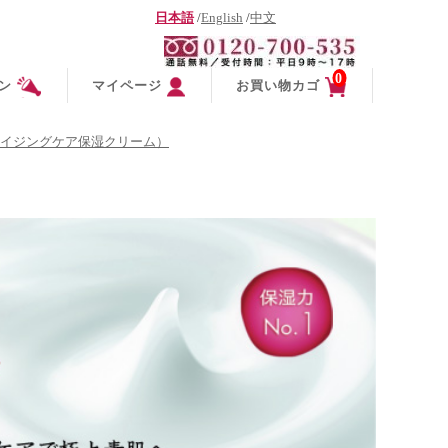
日本語
/
English
/
中文
0
ン
マイページ
お買い物カゴ
イジングケア保湿クリーム）