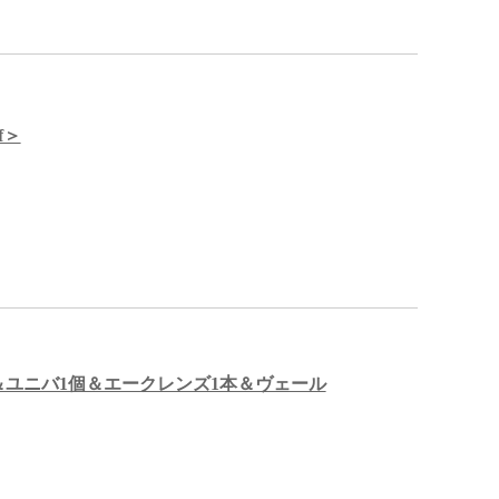
f＞
＆ユニバ1個＆エークレンズ1本＆ヴェール