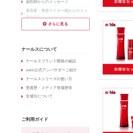
薬剤師からのメッセージ
美容家・美容ライター様からのメッ
セージ
乾燥肌対策のエイジングケア
敏感肌対策のエイジングケア
しわ対策のエイジングケア
ナールスについて
毛穴対策のエイジングケア
くすみ対策のエイジングケア
ナールスブランド開発の秘話
ターンオーバーについて
nahls公式アンバサダーご紹介
酵素洗顔について
ナールスシリーズの使い方
エイジングケア化粧品の選び方
受賞歴・メディア登場歴等
全成分について
敏感肌化粧品の選び方
30代のエイジングケア化粧品
たるみ毛穴ケアの化粧水
ご利用ガイド
しわ対策のエイジングケア化粧品
ほうれい線対策のエイジングケア化