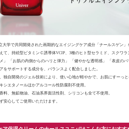
立大学で共同開発された画期的なエイジングケア成分「ナールスゲン」
えて、持続型ビタミンＣ誘導体VCIP、3種のヒト型セラミド、スクワ
メ」 「お肌の内側からのハリと弾力」 「健やかな透明感」 「表皮の
アをサポートする成分を、バランスよく配合しました。
、独自開発のジェル技術により、使い心地が軽やかで、お肌にすーっと
キシエタノールほかアルコール性防腐剤不使用。
香料、無鉱物油、石油系界面活性剤、シリコンも全て不使用。
ず安心してご使用いただけます。
ケア保湿クリームのナールスユニバはこんな方におすす