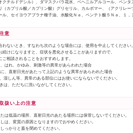
オクチルドデシル）、ダマスクバラ花水、ベヘニルアルコール、ペンタ
リ（カプリル酸／カプリン酸）グリセリル、カルボマー、（アクリレー
ール、セイヨウアブラナ種子油、水酸化Ｎａ、ペンテト酸５Ｎａ、１，
注意
合わないとき、すなわち次のような場合には、使用を中止してください
お続けになりますと、症状を悪化させることがありますので、
にご相談されることをおすすめします。
赤み、はれ、かゆみ、刺激等の異常があらわれた場合
たお肌に、直射日光があたって上記のような異常があらわれた場合
の、湿しん等、異常のある部位にはお使いにならないでください。
ときは、ただちに洗いながしてください。
取扱い上の注意
高温または低温の場所、直射日光のあたる場所には保管しないでください。
し戻しは、変質の原因となりますのでおやめください。
必ずしっかりと蓋を閉めてください。