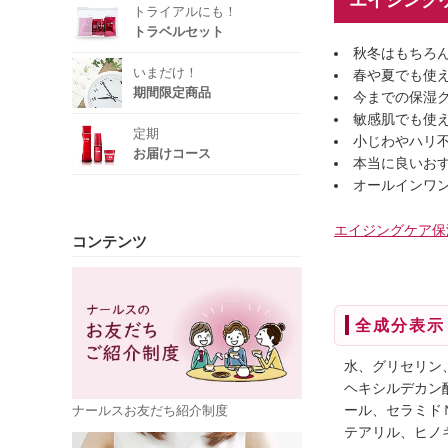
トライアルにも！
トラベルセット
秋冬はもちろ
いまだけ！
春や夏でも使
期間限定商品
今までの保湿
敏感肌でも使
定期
小じわやハリ
お届けコース
本当に良いお
オールインワ
エイジングケア保
コンテンツ
全成分表示
水、グリセリン
ヘキシルデカン
ール、セラミド
ナールスお友だち紹介制度
テアリル、ヒノ