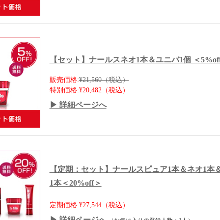
【セット】ナールスネオ1本＆ユニバ1個 ＜5%of
販売価格:
¥21,560（税込）
特別価格:
¥20,482（税込）
▶ 詳細ページへ
【定期：セット】ナールスピュア1本＆ネオ1本
1本＜20%off＞
定期価格:¥27,544（税込）
▶ 詳細ページへ