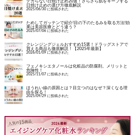
テカらない日焼け止め20選！さらさら肌をキープする
日焼け止めの選び方徹底解説
2025/06/30 に投稿された
ためしてガッテンで紹介!目の下のたるみを取る方法!効
果は美容医療とどう違う？
2025/07/06 に投稿された
クレンジングジェルおすすめ15選！ドラッグストアで
買える商品も徹底解説！【2025年最新】
2026/01/09 に投稿された
フェノキシエタノールは化粧品の防腐剤。メリットと
危険性！
2025/11/07 に投稿された
ほうれい線の原因とは？目立つのはなぜ？深くなる理
由を探る！
2025/09/29 に投稿された