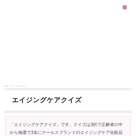
エイジングケアを本気で学ぶ情報サイト｜ナールスエイ
ジングケアアカデミー
最終更新日：2026/08/06
エイジングケア（HOME)
エイジングケア TOPICS
エイジ
CATEGORY
エイジングケアクイズ
「エイジングケアクイズ」です。クイズは3択で正解者の中
から抽選で3名にナールスブランドのエイジングケア化粧品