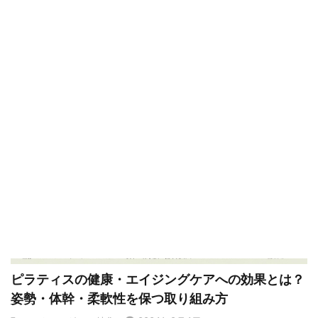
ケアも日進月歩で進化しています。対象となるパーツもお肌
だけでなくボディ全般、目、歯、耳、鼻、筋肉、骨、内臓ま
で様々。エイジングケアに関する特集記事をご紹介。
ピラティスの健康・エイジングケアへの効果とは？
姿勢・体幹・柔軟性を保つ取り組み方