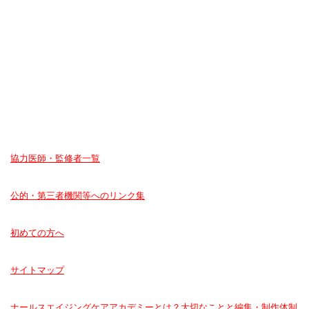
協力医師・監修者一覧
公的・第三者機関等へのリンク集
初めての方へ
サイトマップ
ナールスエイジングケアアカデミーとは？大切なことと編集・制作体制