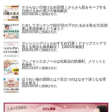
テカらない日焼け止め20選！さらさら肌をキープする
日焼け止めの選び方徹底解説
2025/06/30 に投稿された
ためしてガッテンで紹介!目の下のたるみを取る方法!効
果は美容医療とどう違う？
2025/07/06 に投稿された
クレンジングジェルおすすめ15選！ドラッグストアで
買える商品も徹底解説！【2025年最新】
2026/01/09 に投稿された
フェノキシエタノールは化粧品の防腐剤。メリットと
危険性！
2025/11/07 に投稿された
ほうれい線の原因とは？目立つのはなぜ？深くなる理
由を探る！
2025/09/29 に投稿された