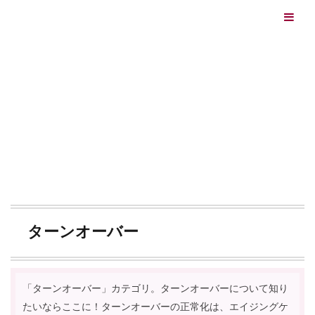
エイジングケアを本気で学ぶ情報サイト｜ナールスエイ
ジングケアアカデミー
最終更新日：2026/08/06
エイジングケア（HOME)
お肌の仕組みとエイジングケア
CATEGORY
ターンオーバー
「ターンオーバー」カテゴリ。ターンオーバーについて知り
たいならここに！ターンオーバーの正常化は、エイジングケ