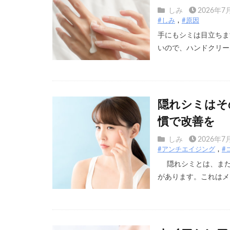
しみ
2026年7
#しみ
#原因
手にもシミは目立ちま
いので、ハンドクリーム
隠れシミはそ
慣で改善を
しみ
2026年7
#アンチエイジング
#
隠れシミとは、まだ
があります。これはメラ