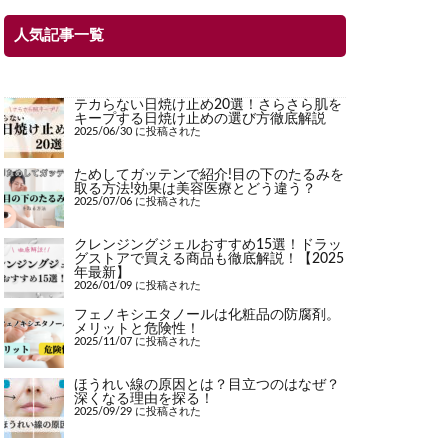
人気記事一覧
テカらない日焼け止め20選！さらさら肌を
キープする日焼け止めの選び方徹底解説
2025/06/30 に投稿された
ためしてガッテンで紹介!目の下のたるみを
取る方法!効果は美容医療とどう違う？
2025/07/06 に投稿された
クレンジングジェルおすすめ15選！ドラッ
グストアで買える商品も徹底解説！【2025
年最新】
2026/01/09 に投稿された
フェノキシエタノールは化粧品の防腐剤。
メリットと危険性！
2025/11/07 に投稿された
ほうれい線の原因とは？目立つのはなぜ？
深くなる理由を探る！
2025/09/29 に投稿された