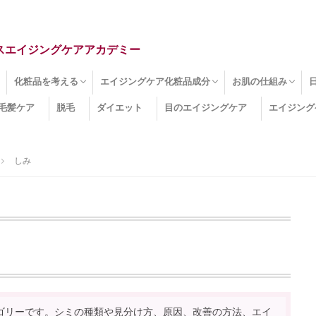
スエイジングケアアカデミー
化粧品を考える
エイジングケア化粧品成分
お肌の仕組み
毛髪ケア
脱毛
ダイエット
目のエイジングケア
エイジング
ドライ肌
クマ
のたるみ
線
メージ
お肌悩み
エイジングケア化粧品
化粧水
美容液
保湿クリーム
酵素洗顔
ハンドクリーム
フェイスマスク
ほうれい線化粧品
コラーゲン化粧品
メイク化粧品
洗顔・クレンジング
オールインワン化粧品
その他の化粧品
エイジングケア化粧品(成分)
セラミド
ネオダーミル
プロテオグリカン
ビタミンC誘導体
コラーゲン
その他の化粧品成分
エイジング
ターンオーバー
皮下組織
表皮
真皮
表皮常在菌
女性ホルモン
その他
しみ
ゴリーです。シミの種類や見分け方、原因、改善の方法、エイ