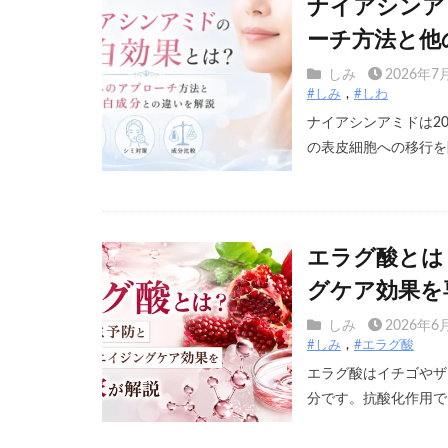
ナイアシンア
ーチ方法と他
しみ
2026年7
#しみ
#しわ
ナイアシンアミドは2
の表皮細胞への移行を阻
エラグ酸とは
グケア効果を
しみ
2026年6
#しみ
#エラグ酸
エラグ酸はイチゴやザ
分です。抗酸化作用でシ