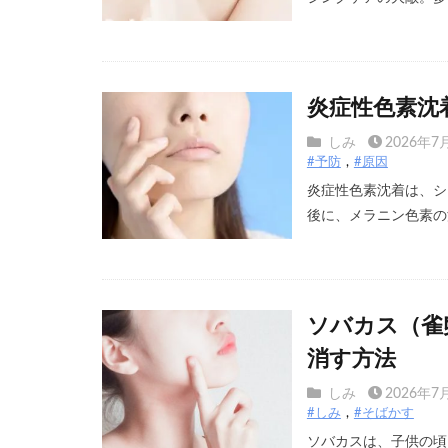
炎症性色素沈
しみ
2026年7
#予防
#原因
炎症性色素沈着は、シ
後に、メラニン色素の沈
ソバカス（雀
消す方法
しみ
2026年7
#しみ
#そばかす
ソバカスは、子供の頃