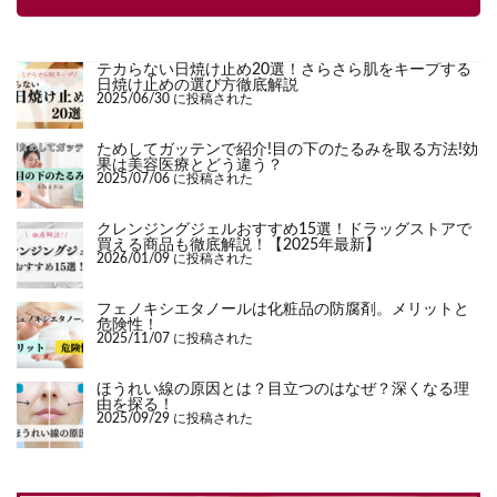
テカらない日焼け止め20選！さらさら肌をキープする
日焼け止めの選び方徹底解説
2025/06/30 に投稿された
ためしてガッテンで紹介!目の下のたるみを取る方法!効
果は美容医療とどう違う？
2025/07/06 に投稿された
クレンジングジェルおすすめ15選！ドラッグストアで
買える商品も徹底解説！【2025年最新】
2026/01/09 に投稿された
フェノキシエタノールは化粧品の防腐剤。メリットと
危険性！
2025/11/07 に投稿された
ほうれい線の原因とは？目立つのはなぜ？深くなる理
由を探る！
2025/09/29 に投稿された