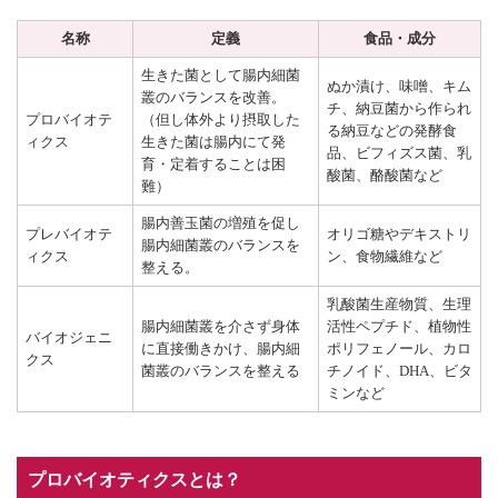
名称
定義
食品・成分
生きた菌として腸内細菌
ぬか漬け、味噌、キム
叢のバランスを改善。
チ、納豆菌から作られ
プロバイオテ
（但し体外より摂取した
る納豆などの発酵食
ィクス
生きた菌は腸内にて発
品、ビフィズス菌、乳
育・定着することは困
酸菌、酪酸菌など
難）
腸内善玉菌の増殖を促し
プレバイオテ
オリゴ糖やデキストリ
腸内細菌叢のバランスを
ィクス
ン、食物繊維など
整える。
乳酸菌生産物質、生理
腸内細菌叢を介さず身体
活性ペプチド、植物性
バイオジェニ
に直接働きかけ、腸内細
ポリフェノール、カロ
クス
菌叢のバランスを整える
チノイド、DHA、ビタ
ミンなど
プロバイオティクスとは？