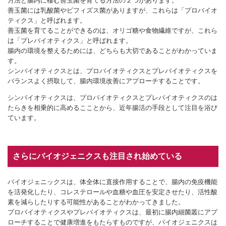
方法と腸内に棲む善玉菌を育てる方法の２つがあります。
善玉菌には乳酸菌やビフィズス菌がありますが、これらは「プロバイオ
ティクス」と呼ばれます。
善玉菌を育てることができるのは、オリゴ糖や食物繊維ですが、これら
は「プレバイオティクス」と呼ばれます。
腸内の環境を整えるためには、どちらも大切であることがわかっていま
す。
シンバイオティクスとは、プロバイオティクスとプレバイオティクスを
バランスよく摂取して、腸内環境改善にアプローチすることです。
シンバイオティクスは、プロバイオティクスとプレバイオティクスのは
たらきを相乗的に高めるこことから、近年腸活の手段として注目を浴び
ています。
さらにバイオジェニクスも注目され始めている
バイオジェニックスは、体全体に直接作用することで、腸内の免疫機能
を活発化したり、コレステロールや血糖や血圧を安定させたり、活性酸
素を減らしたりする可能性があることがわかってきました。
プロバイオティクスやプレバイオティクスは、最初に腸内細菌叢にアプ
ローチすることで健康増進をもたらすものですが、バイオジェニクスは