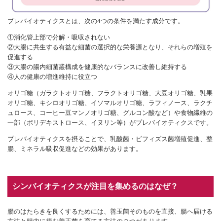
プレバイオティクスとは、次の4つの条件を満たす成分です。
①消化管上部で分解・吸収されない
②大腸に共生する有益な細菌の選択的な栄養源となり、それらの増殖を
促進する
③大腸の腸内細菌叢構成を健康的なバランスに改善し維持する
④人の健康の増進維持に役立つ
オリゴ糖（ガラクトオリゴ糖、フラクトオリゴ糖、大豆オリゴ糖、乳果
オリゴ糖、キシロオリゴ糖、イソマルオリゴ糖、ラフィノース、ラクチ
ュロース、コーヒー豆マンノオリゴ糖、グルコン酸など）や食物繊維の
一部（ポリデキストロース、イヌリン等）がプレバイオティクスです。
プレバイオティクスを摂ることで、乳酸菌・ビフィズス菌増殖促進、整
腸、ミネラル吸収促進などの効果があります。
シンバイオティクスが注目を集めるのはなぜ？
腸のはたらきを良くするためには、善玉菌そのものを直接、腸へ届ける