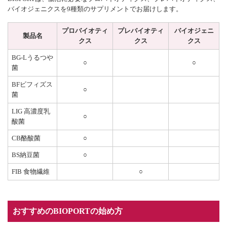
バイオジェニクスを9種類のサプリメントでお届けします。
プロバイオティ
プレバイオティ
バイオジェニ
製品名
クス
クス
クス
BG-Lうるつや
○
○
菌
BFビフィズス
○
菌
LIG 高濃度乳
○
酸菌
CB酪酸菌
○
BS納豆菌
○
FIB 食物繊維
○
おすすめのBIOPORTの始め方