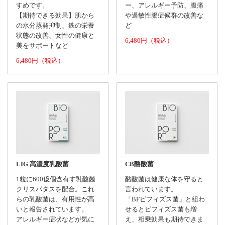
すめです。
ー、アレルギー予防、腹痛
【期待できる効果】肌から
や過敏性腸症候群の改善な
の水分蒸発抑制、鉄の栄養
ど
状態の改善、女性の健康と
6,480円（税込）
美をサポートなど
6,480円（税込）
LIG 高濃度乳酸菌
CB酪酸菌
1粒に600億個含有す乳酸菌
酪酸菌は健康な体を守ると
クリスパタスを配合。これ
言われています。
らの乳酸菌は、有用性が高
「BFビフィズス菌」と組わ
いと報告されています。
せるとビフィズス菌も増
アレルギー症状などが気に
え、相乗効果も期待できま