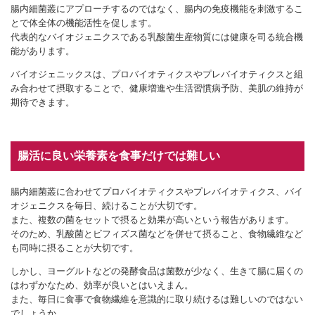
腸内細菌叢にアプローチするのではなく、腸内の免疫機能を刺激するこ
とで体全体の機能活性を促します。
代表的なバイオジェニクスである乳酸菌生産物質には健康を司る統合機
能があります。
バイオジェニックスは、プロバイオティクスやプレバイオティクスと組
み合わせて摂取することで、健康増進や生活習慣病予防、美肌の維持が
期待できます。
腸活に良い栄養素を食事だけでは難しい
腸内細菌叢に合わせてプロバイオティクスやプレバイオティクス、バイ
オジェニクスを毎日、続けることが大切です。
また、複数の菌をセットで摂ると効果が高いという報告があります。
そのため、乳酸菌とビフィズス菌などを併せて摂ること、食物繊維など
も同時に摂ることが大切です。
しかし、ヨーグルトなどの発酵食品は菌数が少なく、生きて腸に届くの
はわずかなため、効率が良いとはいえまん。
また、毎日に食事で食物繊維を意識的に取り続けるは難しいのではない
でしょうか。