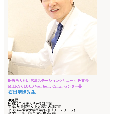
医療法人社団 広島ステーションクリニック
理事長
MILKY CLOUD Well-being Center
センター長
石田清隆先生
◆経歴
昭和62年 愛媛大学医学部卒業
平成7年 愛媛県立中央病院 内科医長
平成14年 愛媛大学医学部 (肝癌チームチーフ)
平成16年 松山市民病院 内科部長