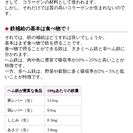
そして、コラーゲンの材料として使われます。
しかし、それだけでは質の高いコラーゲンが生まれないので
す。
鉄補給の基本は食べ物で！
それでは、鉄の補給はどうすれば良いでしょうか。
基本はまず食べ物で鉄を摂ることです。
食べ物で摂ることができる鉄は、大きくヘム鉄と非ヘム鉄に
分かれます。
ヘム鉄は、肉や魚に豊富で吸収率が10%～25%と高いことが
特徴です。
一方、非ヘム鉄は、野菜や穀類に多く吸収率が2%～5%と低
いことが特徴です。
ヘム鉄が豊富な食品
100gあたりの鉄量
豚レバー（生）
13.0㎎
鶏レバー（生）
9.0㎎
しじみ（生）
8.3mg
あさり（生）
3.8mg