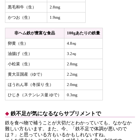
黒毛和牛（生）
2.8mg
かつお（生）
1.9mg
非ヘム鉄が豊富な食品
100gあたりの鉄量
卵黄（生）
4.8㎎
油揚げ（生）
3.2㎎
小松菜（生）
2.8mg
黄大豆国産（ゆで）
2.2mg
ほうれん草（冬採り 生）
2.0mg
ひじき（ステンレス釜 ゆで）
0.3mg
鉄不足が気になるならサプリメントで
鉄を食べ物で補うことが大切だとわかっていても、なかなか
難しい方もいます。また、今、「鉄不足で体調が悪いので
は？」と思っている方もいるかもしれないすね。