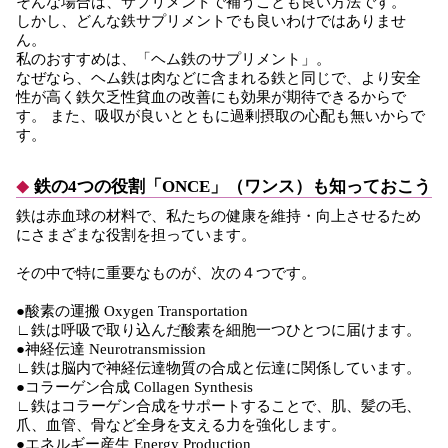
そんな場合は、サプリメントで補うことも良い方法です。
しかし、どんな鉄サプリメントでも良いわけではありませ
ん。
私のおすすめは、「ヘム鉄のサプリメント」。
なぜなら、ヘム鉄は肉などに含まれる鉄と同じで、より安全
性が高く鉄欠乏性貧血の改善にも効果が期待できるからで
す。 また、吸収が良いとともに過剰摂取の心配も無いからで
す。
鉄の4つの役割「ONCE」（ワンス）も知っておこう
鉄は赤血球の材料で、私たちの健康を維持・向上させるため
にさまざまな役割を担っています。
その中で特に重要なものが、次の４つです。
●酸素の運搬 Oxygen Transportation
∟鉄は呼吸で取り込んだ酸素を細胞一つひとつに届けます。
●神経伝達 Neurotransmission
∟鉄は脳内で神経伝達物質の合成と伝達に関係しています。
●コラーゲン合成 Collagen Synthesis
∟鉄はコラーゲン合成をサポートすることで、肌、髪の毛、
爪、血管、骨など全身を支える力を強化します。
●エネルギー産生 Energy Production