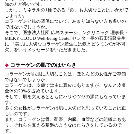
知の方が多いです。
しかし、ミネラルの1種である「鉄」も大切なことはいかがで
しょうか。
コラーゲンと鉄の関係について、あまり知らない方も多いの
ではないでしょうか。
そこで、医療法人社団 広島ステーションクリニック 理事長・
MILKY CLOUD Well-being Center センター長の石田清隆先生
に 「美肌に大切なコラーゲン産生には鉄とビタミンCが不可
欠」をいうメッセージをいただきました。
コラーゲンの肌でのはたらき
コラーゲンがお肌に大切なことは、ほとんどの女性がご存知
ではないでしょうか。
コラーゲンは、皮膚では主に真皮にありますが、なんと皮膚
全体の70%を占めています。
そして、肌を支えるとともにハリやツヤの源にもなっていま
す。
多くの女性がコラーゲンは肌に大切だと思っていることは正
しいのです。
また、コラーゲンは骨、靭帯、内臓、血管などの組織にもあ
り、それらを支える基盤のようなはたらきをしているので
す。