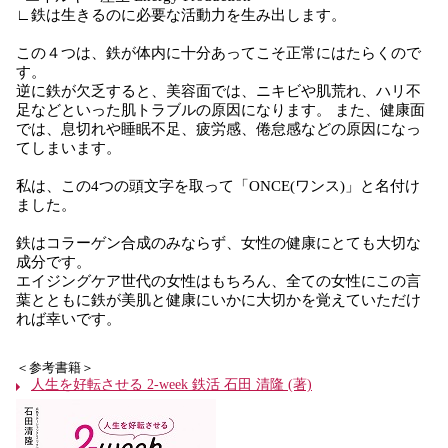
∟鉄は生きるのに必要な活動力を生み出します。
この４つは、鉄が体内に十分あってこそ正常にはたらくので
す。
逆に鉄が欠乏すると、美容面では、ニキビや肌荒れ、ハリ不
足などといった肌トラブルの原因になります。 また、健康面
では、息切れや睡眠不足、疲労感、倦怠感などの原因になっ
てしまいます。
私は、この4つの頭文字を取って「ONCE(ワンス)」と名付け
ました。
鉄はコラーゲン合成のみならず、女性の健康にとても大切な
成分です。
エイジングケア世代の女性はもちろん、全ての女性にこの言
葉とともに鉄が美肌と健康にいかに大切かを覚えていただけ
れば幸いです。
＜参考書籍＞
人生を好転させる 2-week 鉄活 石田 清隆 (著)