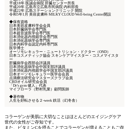
平成18年 医誠会病院 肝臓センター所長
平成20年 広島市立広島市民病院 内科部長
平成22年 広島ステーションクリニック 開院
令和5年1月 美容皮膚科 MILKY CLOUD Well-being Center開設
◆保有資格
日本美容皮膚科学会会員
日本肝臓病学会専門医
日本超音波医学会専門医
日本消化器内視鏡学会専門医
日本消化器病学会専門医
日本内科学会認定内科専門医
医学博士
オーソモレキュラー・ニュートリション・ドクター（OND）
日本コスメティック協会 スキンケアマイスター・コスメマイスタ
ー
肝臓病学会西部会評議員
日本消化器病学会中国支部評議員
日本消化器内視鏡学会中国支部評議員
日本オーソモレキュラー医学会会員
点滴療法研究会マスターズクラブ会員
CBDオイル研究会会員
「Dr’s gym 健人」代表
マイフローラ（野村乳業）顧問医師
◆著作物
人生を好転させる２-week 鉄活（幻冬舎）
コラーゲンが美肌に大切なことはほとんどのエイジングケア
世代の女性がご存知です。
また、ビタミンCを摂ることでコラーゲンが増えることもご存