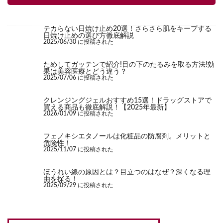
テカらない日焼け止め20選！さらさら肌をキープする
日焼け止めの選び方徹底解説
2025/06/30 に投稿された
ためしてガッテンで紹介!目の下のたるみを取る方法!効
果は美容医療とどう違う？
2025/07/06 に投稿された
クレンジングジェルおすすめ15選！ドラッグストアで
買える商品も徹底解説！【2025年最新】
2026/01/09 に投稿された
フェノキシエタノールは化粧品の防腐剤。メリットと
危険性！
2025/11/07 に投稿された
ほうれい線の原因とは？目立つのはなぜ？深くなる理
由を探る！
2025/09/29 に投稿された