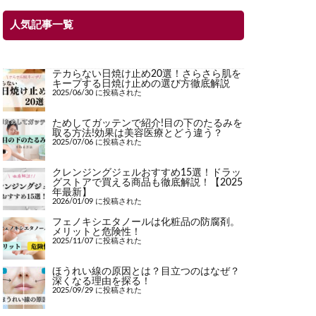
人気記事一覧
テカらない日焼け止め20選！さらさら肌を
キープする日焼け止めの選び方徹底解説
2025/06/30 に投稿された
ためしてガッテンで紹介!目の下のたるみを
取る方法!効果は美容医療とどう違う？
2025/07/06 に投稿された
クレンジングジェルおすすめ15選！ドラッ
グストアで買える商品も徹底解説！【2025
年最新】
2026/01/09 に投稿された
フェノキシエタノールは化粧品の防腐剤。
メリットと危険性！
2025/11/07 に投稿された
ほうれい線の原因とは？目立つのはなぜ？
深くなる理由を探る！
2025/09/29 に投稿された