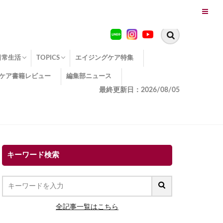
日常生活
TOPICS
エイジングケア特集
ケア書籍レビュー
編集部ニュース
糖化
便秘
エイジングケア TOPICS
コラーゲンサプリの効果
エイジングケアクイズ
季節別のエイジングケア
幸福とエイジングケア
温活でアンチエイジング
イオン導入
エイジングケア3つのポイント
エイジングケアセミナー
エイジングケアトピックス
動画でみるエイジングケア
最終更新日：2026/08/05
キーワード検索
全記事一覧はこちら