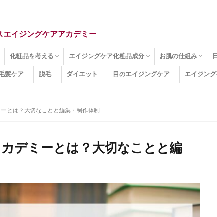
スエイジングケアアカデミー
化粧品を考える
エイジングケア化粧品成分
お肌の仕組み
毛髪ケア
脱毛
ダイエット
目のエイジングケア
エイジング
ドライ肌
クマ
のたるみ
線
メージ
お肌悩み
エイジングケア化粧品
化粧水
美容液
保湿クリーム
酵素洗顔
ハンドクリーム
フェイスマスク
ほうれい線化粧品
コラーゲン化粧品
メイク化粧品
洗顔・クレンジング
オールインワン化粧品
その他の化粧品
エイジングケア化粧品(成分)
セラミド
ネオダーミル
プロテオグリカン
ビタミンC誘導体
コラーゲン
その他の化粧品成分
エイジング
ターンオーバー
皮下組織
表皮
真皮
表皮常在菌
女性ホルモン
その他
ミーとは？大切なことと編集・制作体制
アカデミーとは？大切なことと編