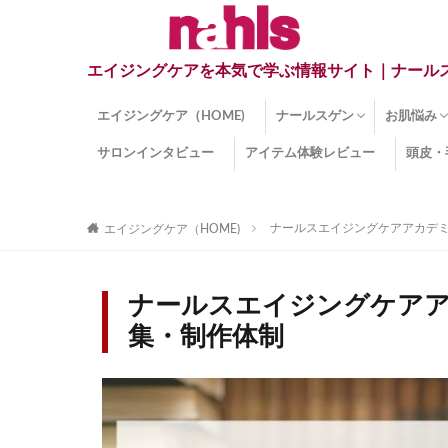
エイジングケアを本気で学ぶ情報サイト｜ナール
エイジングケア（HOME)
ナールスゲン
お肌悩み
サロンインタビュー
アイテム体験レビュー
頭皮・
ナールスゲンとは？
ナールスゲン関連成分
インナー
くすみ
目の下の
しみ
しわ
顔・頭皮
ほうれい
毛穴
手荒れ
乾燥肌
敏感肌
紫外線ダ
薄毛
その他の
ナールスエイジングケアアカデ
エイジングケア（HOME)
ナールスエイジングケア
集・制作体制