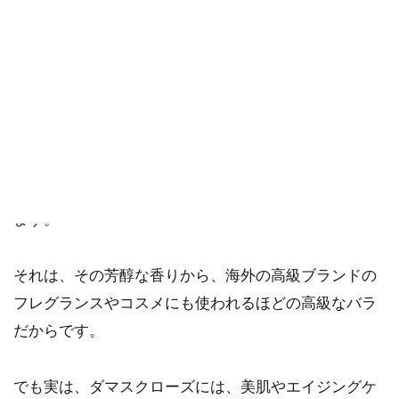
ご購入にあたっては、各商品に記載されている内容・商品説明を
ご確認ください。
当社スタッフ以外の執筆者・監修者は商品選定には関与していま
せん。
ダマスクローズと言えば、その高貴な香りで女性にと
ても人気の高いバラ。
そんなダマスクローズは、バラの女王とも呼ばれてい
ます。
それは、その芳醇な香りから、海外の高級ブランドの
フレグランスやコスメにも使われるほどの高級なバラ
だからです。
でも実は、ダマスクローズには、美肌やエイジングケ