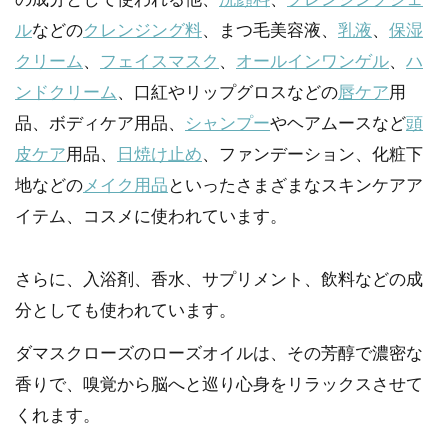
ル
などの
クレンジング料
、まつ毛美容液、
乳液
、
保湿
クリーム
、
フェイスマスク
、
オールインワンゲル
、
ハ
ンドクリーム
、口紅やリップグロスなどの
唇ケア
用
品、ボディケア用品、
シャンプー
やヘアムースなど
頭
皮ケア
用品、
日焼け止め
、ファンデーション、化粧下
地などの
メイク用品
といったさまざまなスキンケアア
イテム、コスメに使われています。
さらに、入浴剤、香水、サプリメント、飲料などの成
分としても使われています。
ダマスクローズのローズオイルは、その芳醇で濃密な
香りで、嗅覚から脳へと巡り心身をリラックスさせて
くれます。