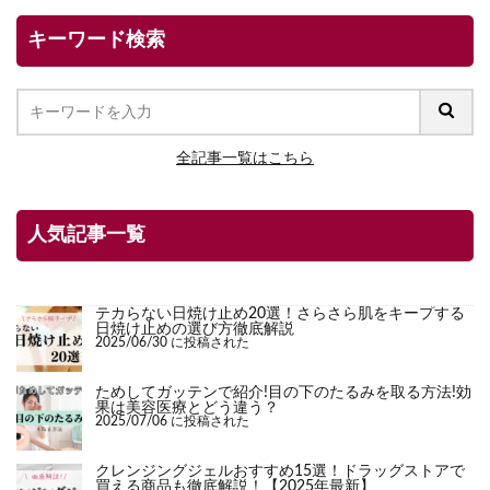
キーワード検索
全記事一覧はこちら
人気記事一覧
テカらない日焼け止め20選！さらさら肌をキープする
日焼け止めの選び方徹底解説
2025/06/30 に投稿された
ためしてガッテンで紹介!目の下のたるみを取る方法!効
果は美容医療とどう違う？
2025/07/06 に投稿された
クレンジングジェルおすすめ15選！ドラッグストアで
買える商品も徹底解説！【2025年最新】