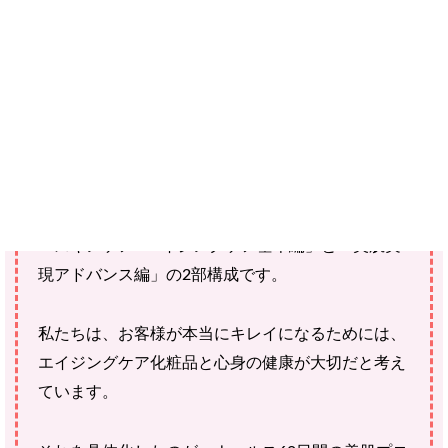
ご確認ください。
当社スタッフ以外の執筆者・監修者は商品選定には関与していま
せん。
ナールス60日間美肌プログラムとは、あなたの真の
美肌作りを応援するプログラムです。
「スキンケア&エイジングケア基本編」と「美肌実
現アドバンス編」の2部構成です。
私たちは、お客様が本当にキレイになるためには、
エイジングケア化粧品と心身の健康が大切だと考え
ています。