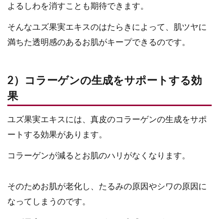
よるしわを消すことも期待できます。
そんなユズ果実エキスのはたらきによって、肌ツヤに
満ちた透明感のあるお肌がキープできるのです。
2）コラーゲンの生成をサポートする効
果
ユズ果実エキスには、真皮のコラーゲンの生成をサポ
ートする効果があります。
コラーゲンが減るとお肌のハリがなくなります。
そのためお肌が老化し、たるみの原因やシワの原因に
なってしまうのです。