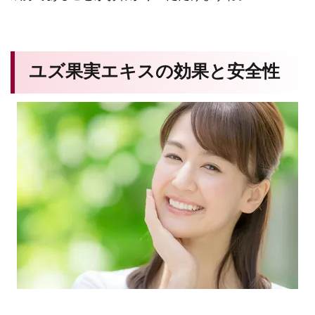
ユズ果実エキスの効果と安全性