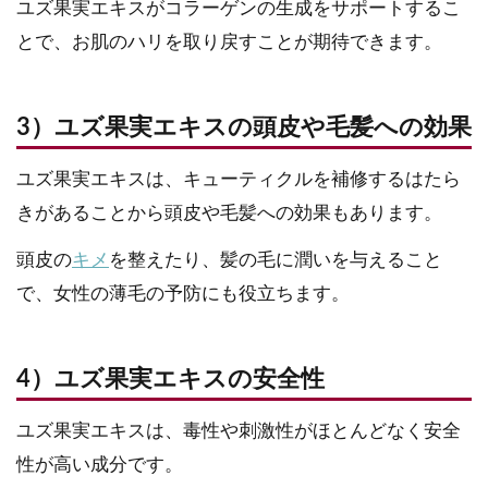
ユズ果実エキスがコラーゲンの生成をサポートするこ
とで、お肌のハリを取り戻すことが期待できます。
3）ユズ果実エキスの頭皮や毛髪への効果
ユズ果実エキスは、キューティクルを補修するはたら
きがあることから頭皮や毛髪への効果もあります。
頭皮の
キメ
を整えたり、髪の毛に潤いを与えること
で、女性の薄毛の予防にも役立ちます。
4）ユズ果実エキスの安全性
ユズ果実エキスは、毒性や刺激性がほとんどなく安全
性が高い成分です。