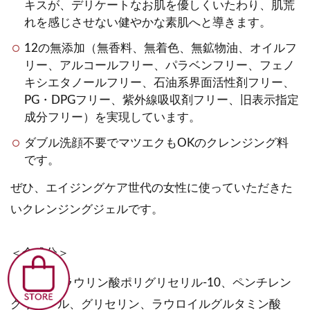
キスが、デリケートなお肌を優しくいたわり、肌荒
れを感じさせない健やかな素肌へと導きます。
12の無添加（無香料、無着色、無鉱物油、オイルフ
リー、アルコールフリー、パラベンフリー、フェノ
キシエタノールフリー、石油系界面活性剤フリー、
PG・DPGフリー、紫外線吸収剤フリー、旧表示指定
成分フリー）を実現しています。
ダブル洗顔不要でマツエクもOKのクレンジング料
です。
ぜひ、エイジングケア世代の女性に使っていただきた
いクレンジングジェルです。
＜全成分＞
水、BG、ラウリン酸ポリグリセリル-10、ペンチレン
グリコール、グリセリン、ラウロイルグルタミン酸