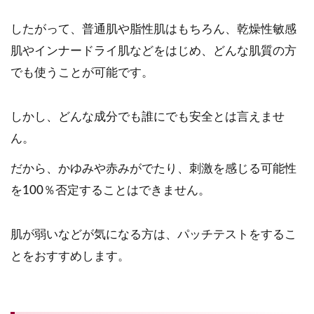
したがって、普通肌や脂性肌はもちろん、乾燥性敏感
肌やインナードライ肌などをはじめ、どんな肌質の方
でも使うことが可能です。
しかし、どんな成分でも誰にでも安全とは言えませ
ん。
だから、かゆみや赤みがでたり、刺激を感じる可能性
を100％否定することはできません。
肌が弱いなどが気になる方は、パッチテストをするこ
とをおすすめします。