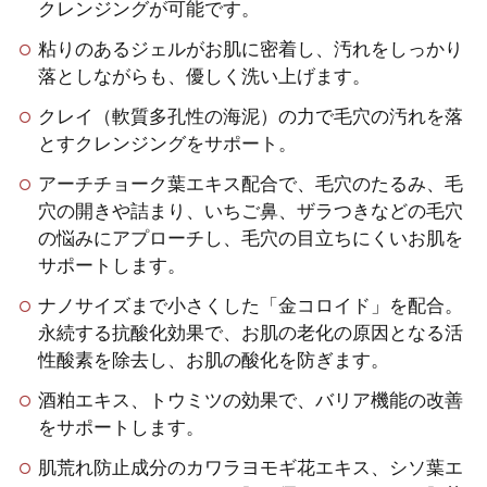
クレンジングが可能です。
粘りのあるジェルがお肌に密着し、汚れをしっかり
落としながらも、優しく洗い上げます。
クレイ（軟質多孔性の海泥）の力で毛穴の汚れを落
とすクレンジングをサポート。
アーチチョーク葉エキス配合で、毛穴のたるみ、毛
穴の開きや詰まり、いちご鼻、ザラつきなどの毛穴
の悩みにアプローチし、毛穴の目立ちにくいお肌を
サポートします。
ナノサイズまで小さくした「金コロイド」を配合。
永続する抗酸化効果で、お肌の老化の原因となる活
性酸素を除去し、お肌の酸化を防ぎます。
酒粕エキス、トウミツの効果で、バリア機能の改善
をサポートします。
肌荒れ防止成分のカワラヨモギ花エキス、シソ葉エ