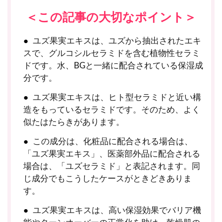
＜この記事の大切なポイント＞
ユズ果実エキスは、ユズから抽出されたエキ
スで、グルコシルセラミドを含む植物性セラミ
ドです。水、BGと一緒に配合されている保湿成
分です。
ユズ果実エキスは、ヒト型セラミドと近い構
造をもっているセラミドです。そのため、よく
似たはたらきがあります。
この成分は、化粧品に配合される場合は、
「ユズ果実エキス」、医薬部外品に配合される
場合は、「ユズセラミド」と表記されます。同
じ成分でもこうしたケースがときどきありま
す。
ユズ果実エキスは、高い保湿効果でバリア機