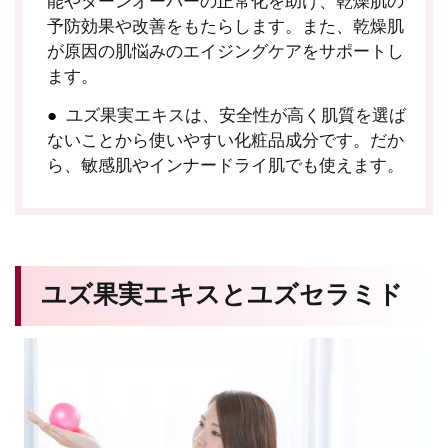
能やターンオーバーの正常化を助け、乾燥肌の
予防効果や改善をもたらします。また、乾燥肌
が原因の肌悩みのエイジングケアをサポートし
ます。
ユズ果実エキスは、安全性が高く肌質を選ば
ないことから使いやすい化粧品成分です。だか
ら、敏感肌やインナードライ肌でも使えます。
ユズ果実エキスとユズセラミド