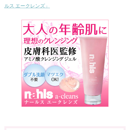
ルス エークレンズ」