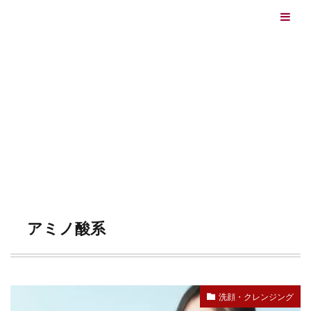
エイジングケアを本気で学ぶ情報サイト｜ナールスエイ
ジングケアアカデミー
最終更新日：2026/08/06
エイジングケア（HOME)
アミノ酸系
TAG
アミノ酸系
洗顔・クレンジング