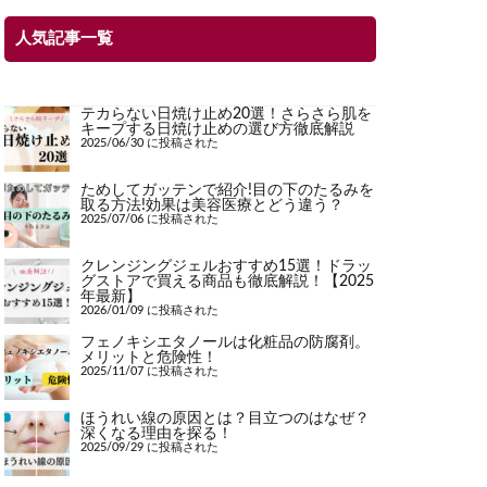
人気記事一覧
テカらない日焼け止め20選！さらさら肌を
キープする日焼け止めの選び方徹底解説
2025/06/30 に投稿された
ためしてガッテンで紹介!目の下のたるみを
取る方法!効果は美容医療とどう違う？
2025/07/06 に投稿された
クレンジングジェルおすすめ15選！ドラッ
グストアで買える商品も徹底解説！【2025
年最新】
2026/01/09 に投稿された
フェノキシエタノールは化粧品の防腐剤。
メリットと危険性！
2025/11/07 に投稿された
ほうれい線の原因とは？目立つのはなぜ？
深くなる理由を探る！
2025/09/29 に投稿された