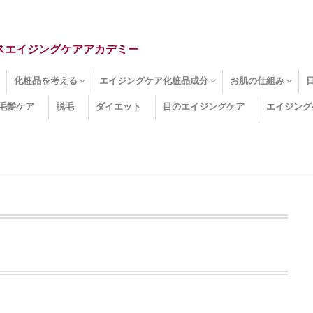
スエイジングケアアカデミー
化粧品を考える
エイジングケア化粧品成分
お肌の仕組み
毛髪ケア
脱毛
ダイエット
目のエイジングケア
エイジング
ドライ肌
クマ
のたるみ
線
メージ
お肌悩み
エイジングケア化粧品
化粧水
美容液
保湿クリーム
酵素洗顔
ハンドクリーム
フェイスマスク
ほうれい線化粧品
コラーゲン化粧品
メイク化粧品
洗顔・クレンジング
オールインワン化粧品
その他の化粧品
エイジングケア化粧品(成分)
セラミド
ネオダーミル
プロテオグリカン
ビタミンC誘導体
コラーゲン
その他の化粧品成分
エイジング
ターンオーバー
皮下組織
表皮
真皮
表皮常在菌
女性ホルモン
その他