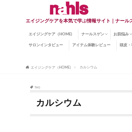
エイジングケアを本気で学ぶ情報サイト｜ナール
エイジングケア（HOME)
ナールスゲン
お肌悩み
サロンインタビュー
アイテム体験レビュー
頭皮・
ナールスゲンとは？
ナールスゲン関連成分
インナー
くすみ
目の下の
しみ
しわ
顔・頭皮
ほうれい
毛穴
手荒れ
乾燥肌
敏感肌
紫外線ダ
薄毛
その他の
カルシウム
エイジングケア（HOME)
TAG
カルシウム