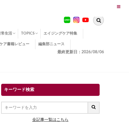
日常生活
TOPICS
エイジングケア特集
ケア書籍レビュー
編集部ニュース
糖化
便秘
エイジングケア TOPICS
コラーゲンサプリの効果
エイジングケアクイズ
季節別のエイジングケア
幸福とエイジングケア
温活でアンチエイジング
イオン導入
エイジングケア3つのポイント
エイジングケアセミナー
エイジングケアトピックス
動画でみるエイジングケア
最終更新日：2026/08/06
キーワード検索
全記事一覧はこちら