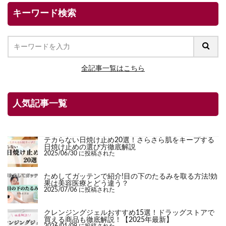
キーワード検索
全記事一覧はこちら
人気記事一覧
テカらない日焼け止め20選！さらさら肌をキープする
日焼け止めの選び方徹底解説
2025/06/30 に投稿された
ためしてガッテンで紹介!目の下のたるみを取る方法!効
果は美容医療とどう違う？
2025/07/06 に投稿された
クレンジングジェルおすすめ15選！ドラッグストアで
買える商品も徹底解説！【2025年最新】