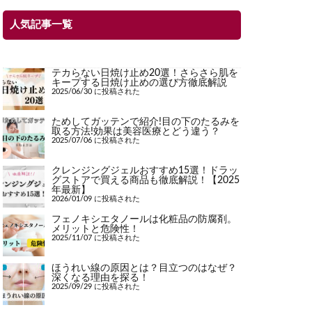
人気記事一覧
テカらない日焼け止め20選！さらさら肌を
キープする日焼け止めの選び方徹底解説
2025/06/30 に投稿された
ためしてガッテンで紹介!目の下のたるみを
取る方法!効果は美容医療とどう違う？
2025/07/06 に投稿された
クレンジングジェルおすすめ15選！ドラッ
グストアで買える商品も徹底解説！【2025
年最新】
2026/01/09 に投稿された
フェノキシエタノールは化粧品の防腐剤。
メリットと危険性！
2025/11/07 に投稿された
ほうれい線の原因とは？目立つのはなぜ？
深くなる理由を探る！
2025/09/29 に投稿された