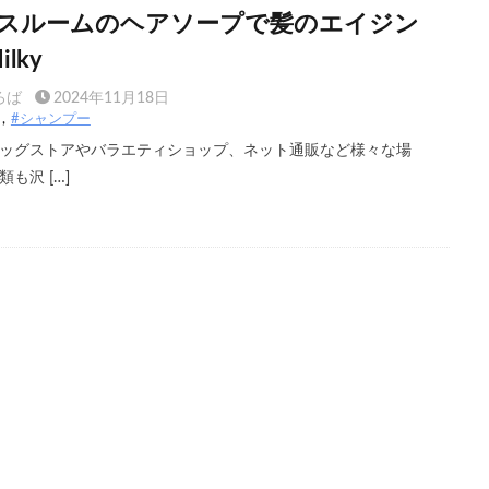
スルームのヘアソープで髪のエイジン
lky
ろば
2024年11月18日
#シャンプー
ッグストアやバラエティショップ、ネット通販など様々な場
も沢 […]