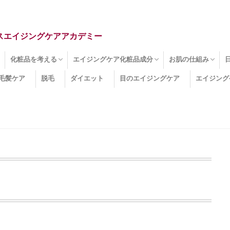
スエイジングケアアカデミー
化粧品を考える
エイジングケア化粧品成分
お肌の仕組み
毛髪ケア
脱毛
ダイエット
目のエイジングケア
エイジング
ドライ肌
クマ
のたるみ
線
メージ
お肌悩み
エイジングケア化粧品
化粧水
美容液
保湿クリーム
酵素洗顔
ハンドクリーム
フェイスマスク
ほうれい線化粧品
コラーゲン化粧品
メイク化粧品
洗顔・クレンジング
オールインワン化粧品
その他の化粧品
エイジングケア化粧品(成分)
セラミド
ネオダーミル
プロテオグリカン
ビタミンC誘導体
コラーゲン
その他の化粧品成分
エイジング
ターンオーバー
皮下組織
表皮
真皮
表皮常在菌
女性ホルモン
その他