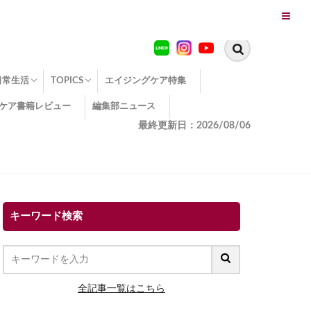
日常生活
TOPICS
エイジングケア特集
ケア書籍レビュー
編集部ニュース
糖化
便秘
エイジングケア TOPICS
コラーゲンサプリの効果
エイジングケアクイズ
季節別のエイジングケア
幸福とエイジングケア
温活でアンチエイジング
イオン導入
エイジングケア3つのポイント
エイジングケアセミナー
エイジングケアトピックス
動画でみるエイジングケア
最終更新日：2026/08/06
キーワード検索
全記事一覧はこちら