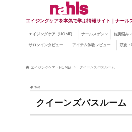
エイジングケアを本気で学ぶ情報サイト｜ナール
エイジングケア（HOME)
ナールスゲン
お肌悩み
サロンインタビュー
アイテム体験レビュー
頭皮・
ナールスゲンとは？
ナールスゲン関連成分
インナー
くすみ
目の下の
しみ
しわ
顔・頭皮
ほうれい
毛穴
手荒れ
乾燥肌
敏感肌
紫外線ダ
薄毛
その他の
クイーンズバスルーム
エイジングケア（HOME)
TAG
クイーンズバスルーム