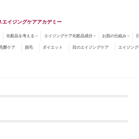
スエイジングケアアカデミー
化粧品を考える
エイジングケア化粧品成分
お肌の仕組み
毛髪ケア
脱毛
ダイエット
目のエイジングケア
エイジング
ドライ肌
クマ
のたるみ
線
メージ
お肌悩み
エイジングケア化粧品
化粧水
美容液
保湿クリーム
酵素洗顔
ハンドクリーム
フェイスマスク
ほうれい線化粧品
コラーゲン化粧品
メイク化粧品
洗顔・クレンジング
オールインワン化粧品
その他の化粧品
エイジングケア化粧品(成分)
セラミド
ネオダーミル
プロテオグリカン
ビタミンC誘導体
コラーゲン
その他の化粧品成分
エイジング
ターンオーバー
皮下組織
表皮
真皮
表皮常在菌
女性ホルモン
その他