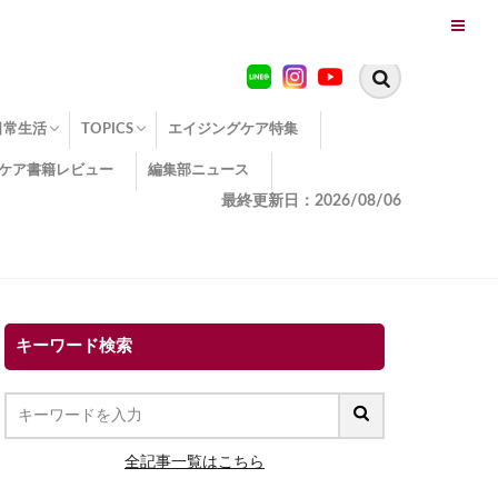
日常生活
TOPICS
エイジングケア特集
ケア書籍レビュー
編集部ニュース
糖化
便秘
エイジングケア TOPICS
コラーゲンサプリの効果
エイジングケアクイズ
季節別のエイジングケア
幸福とエイジングケア
温活でアンチエイジング
イオン導入
エイジングケア3つのポイント
エイジングケアセミナー
エイジングケアトピックス
動画でみるエイジングケア
最終更新日：2026/08/06
キーワード検索
全記事一覧はこちら