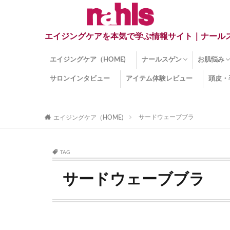
エイジングケアを本気で学ぶ情報サイト｜ナール
エイジングケア（HOME)
ナールスゲン
お肌悩み
サロンインタビュー
アイテム体験レビュー
頭皮・
ナールスゲンとは？
ナールスゲン関連成分
インナー
くすみ
目の下の
しみ
しわ
顔・頭皮
ほうれい
毛穴
手荒れ
乾燥肌
敏感肌
紫外線ダ
薄毛
その他の
サードウェーブブラ
エイジングケア（HOME)
TAG
サードウェーブブラ