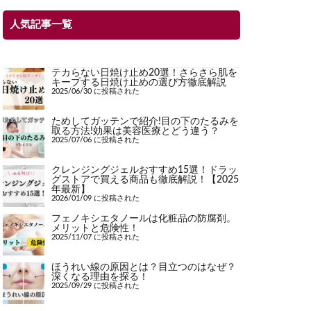
人気記事一覧
テカらない日焼け止め20選！さらさら肌を
キープする日焼け止めの選び方徹底解説
2025/06/30 に投稿された
ためしてガッテンで紹介!目の下のたるみを
取る方法!効果は美容医療とどう違う？
2025/07/06 に投稿された
クレンジングジェルおすすめ15選！ドラッ
グストアで買える商品も徹底解説！【2025
年最新】
2026/01/09 に投稿された
フェノキシエタノールは化粧品の防腐剤。
メリットと危険性！
2025/11/07 に投稿された
ほうれい線の原因とは？目立つのはなぜ？
深くなる理由を探る！
2025/09/29 に投稿された