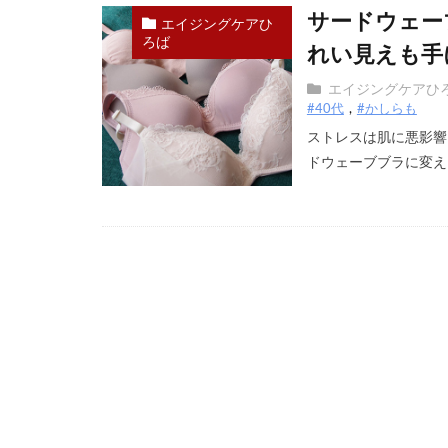
サードウェー
エイジングケアひ
ろば
れい見えも手
エイジングケアひ
#40代
#かしらも
ストレスは肌に悪影響
ドウェーブブラに変える