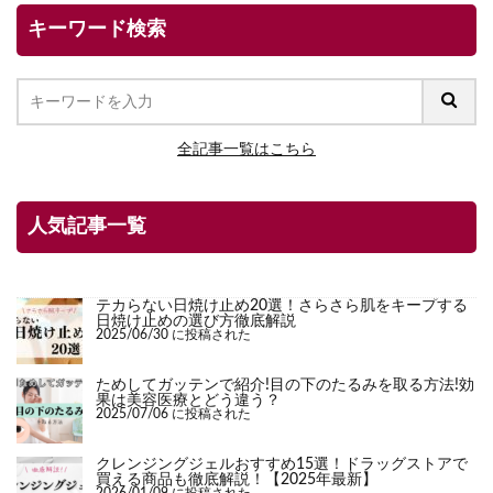
キーワード検索
全記事一覧はこちら
人気記事一覧
テカらない日焼け止め20選！さらさら肌をキープする
日焼け止めの選び方徹底解説
2025/06/30 に投稿された
ためしてガッテンで紹介!目の下のたるみを取る方法!効
果は美容医療とどう違う？
2025/07/06 に投稿された
クレンジングジェルおすすめ15選！ドラッグストアで
買える商品も徹底解説！【2025年最新】