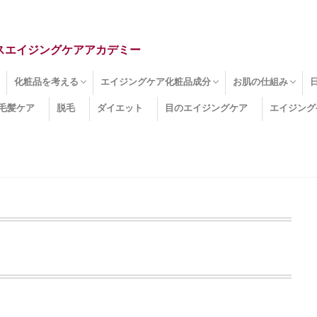
スエイジングケアアカデミー
化粧品を考える
エイジングケア化粧品成分
お肌の仕組み
毛髪ケア
脱毛
ダイエット
目のエイジングケア
エイジング
ドライ肌
クマ
のたるみ
線
メージ
お肌悩み
エイジングケア化粧品
化粧水
美容液
保湿クリーム
酵素洗顔
ハンドクリーム
フェイスマスク
ほうれい線化粧品
コラーゲン化粧品
メイク化粧品
洗顔・クレンジング
オールインワン化粧品
その他の化粧品
エイジングケア化粧品(成分)
セラミド
ネオダーミル
プロテオグリカン
ビタミンC誘導体
コラーゲン
その他の化粧品成分
エイジング
ターンオーバー
皮下組織
表皮
真皮
表皮常在菌
女性ホルモン
その他