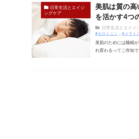
美肌は質の高
日常生活とエイジ
ングケア
を活かす4つ
日常生活とエイジ
#セロトニン
#メラト
美肌のためには睡眠が
れ変わるってご存知です