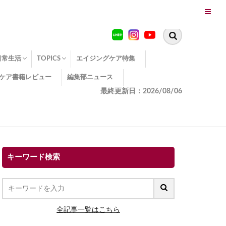
日常生活
TOPICS
エイジングケア特集
ケア書籍レビュー
編集部ニュース
糖化
便秘
エイジングケア TOPICS
コラーゲンサプリの効果
エイジングケアクイズ
季節別のエイジングケア
幸福とエイジングケア
温活でアンチエイジング
イオン導入
エイジングケア3つのポイント
エイジングケアセミナー
エイジングケアトピックス
動画でみるエイジングケア
最終更新日：2026/08/06
キーワード検索
全記事一覧はこちら