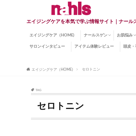
エイジングケアを本気で学ぶ情報サイト｜ナール
エイジングケア（HOME)
ナールスゲン
お肌悩み
サロンインタビュー
アイテム体験レビュー
頭皮・
ナールスゲンとは？
ナールスゲン関連成分
インナー
くすみ
目の下の
しみ
しわ
顔・頭皮
ほうれい
毛穴
手荒れ
乾燥肌
敏感肌
紫外線ダ
薄毛
その他の
セロトニン
エイジングケア（HOME)
TAG
セロトニン