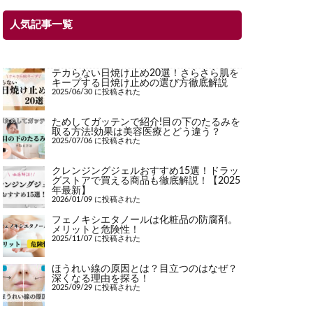
人気記事一覧
テカらない日焼け止め20選！さらさら肌を
キープする日焼け止めの選び方徹底解説
2025/06/30 に投稿された
ためしてガッテンで紹介!目の下のたるみを
取る方法!効果は美容医療とどう違う？
2025/07/06 に投稿された
クレンジングジェルおすすめ15選！ドラッ
グストアで買える商品も徹底解説！【2025
年最新】
2026/01/09 に投稿された
フェノキシエタノールは化粧品の防腐剤。
メリットと危険性！
2025/11/07 に投稿された
ほうれい線の原因とは？目立つのはなぜ？
深くなる理由を探る！
2025/09/29 に投稿された