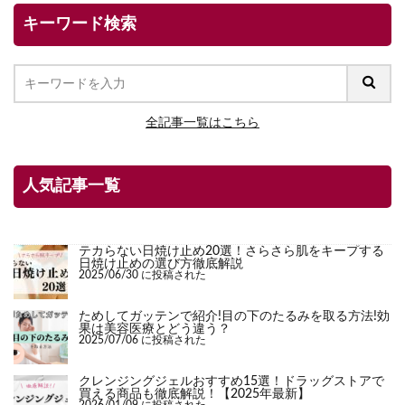
キーワード検索
全記事一覧はこちら
人気記事一覧
テカらない日焼け止め20選！さらさら肌をキープする
日焼け止めの選び方徹底解説
2025/06/30 に投稿された
ためしてガッテンで紹介!目の下のたるみを取る方法!効
果は美容医療とどう違う？
2025/07/06 に投稿された
クレンジングジェルおすすめ15選！ドラッグストアで
買える商品も徹底解説！【2025年最新】