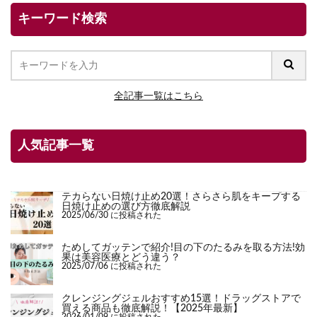
キーワード検索
全記事一覧はこちら
人気記事一覧
テカらない日焼け止め20選！さらさら肌をキープする
日焼け止めの選び方徹底解説
2025/06/30 に投稿された
ためしてガッテンで紹介!目の下のたるみを取る方法!効
果は美容医療とどう違う？
2025/07/06 に投稿された
クレンジングジェルおすすめ15選！ドラッグストアで
買える商品も徹底解説！【2025年最新】