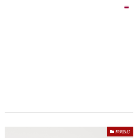
エイジングケアを本気で学ぶ情報サイト｜ナールスエイ
ジングケアアカデミー
最終更新日：2026/08/06
エイジングケア（HOME)
パウダー
TAG
パウダー
酵素洗顔