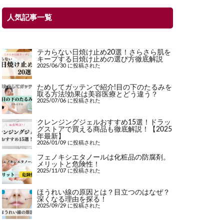
人気記事一覧
テカらない日焼け止め20選！さらさら肌を
キープする日焼け止めの選び方徹底解説
2025/06/30 に投稿された
ためしてガッテンで紹介!目の下のたるみを
取る方法!効果は美容医療とどう違う？
2025/07/06 に投稿された
クレンジングジェルおすすめ15選！ドラッ
グストアで買える商品も徹底解説！【2025
年最新】
2026/01/09 に投稿された
フェノキシエタノールは化粧品の防腐剤。
メリットと危険性！
2025/11/07 に投稿された
ほうれい線の原因とは？目立つのはなぜ？
深くなる理由を探る！
2025/09/29 に投稿された