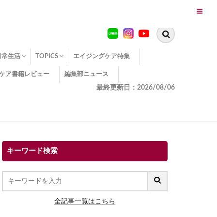
日常生活
TOPICS
エイジングケア特集
ケア書籍レビュー
編集部ニュース
糖化
便秘
エイジングケア TOPICS
コラーゲンサプリの効果
エイジングケアクイズ
季節別のエイジングケア
幸福とエイジングケア
温活でアンチエイジング
イオン導入
エイジングケア3つのポイント
エイジングケアセミナー
エイジングケアトピックス
動画でみるエイジングケア
最終更新日：2026/08/06
キーワード検索
全記事一覧はこちら