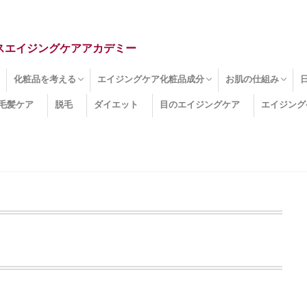
スエイジングケアアカデミー
化粧品を考える
エイジングケア化粧品成分
お肌の仕組み
毛髪ケア
脱毛
ダイエット
目のエイジングケア
エイジング
ドライ肌
クマ
のたるみ
線
メージ
お肌悩み
エイジングケア化粧品
化粧水
美容液
保湿クリーム
酵素洗顔
ハンドクリーム
フェイスマスク
ほうれい線化粧品
コラーゲン化粧品
メイク化粧品
洗顔・クレンジング
オールインワン化粧品
その他の化粧品
エイジングケア化粧品(成分)
セラミド
ネオダーミル
プロテオグリカン
ビタミンC誘導体
コラーゲン
その他の化粧品成分
エイジング
ターンオーバー
皮下組織
表皮
真皮
表皮常在菌
女性ホルモン
その他