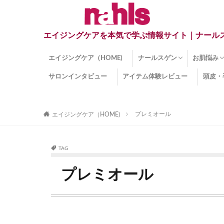
エイジングケアを本気で学ぶ情報サイト｜ナール
エイジングケア（HOME)
ナールスゲン
お肌悩み
サロンインタビュー
アイテム体験レビュー
頭皮・
ナールスゲンとは？
ナールスゲン関連成分
インナー
くすみ
目の下の
しみ
しわ
顔・頭皮
ほうれい
毛穴
手荒れ
乾燥肌
敏感肌
紫外線ダ
薄毛
その他の
プレミオール
エイジングケア（HOME)
TAG
プレミオール