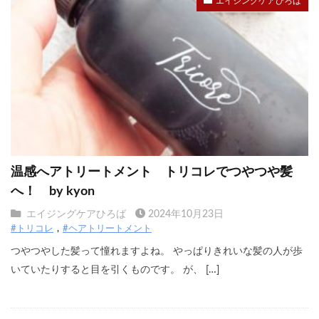
エイジングケアひろば
温感へアトリートメント トリコレでつやつや髪
へ！ by kyon
エイジングケアひろば
2024年10月23日
#トリコレ
#ヘアトリートメント
つやつやした髪って憧れますよね。 やっぱりきれいな髪の人が歩
いていたりすると目を引くものです。 が、 […]