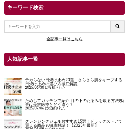
キーワード検索
全記事一覧はこちら
人気記事一覧
テカらない日焼け止め20選！さらさら肌をキープする
日焼け止めの選び方徹底解説
2025/06/30 に投稿された
ためしてガッテンで紹介!目の下のたるみを取る方法!効
果は美容医療とどう違う？
2025/07/06 に投稿された
クレンジングジェルおすすめ15選！ドラッグストアで
買える商品も徹底解説！【2025年最新】