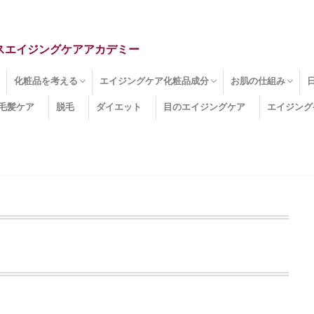
スエイジングケアアカデミー
化粧品を考える
エイジングケア化粧品成分
お肌の仕組み
毛髪ケア
脱毛
ダイエット
目のエイジングケア
エイジング
ドライ肌
クマ
のたるみ
線
メージ
お肌悩み
エイジングケア化粧品
化粧水
美容液
保湿クリーム
酵素洗顔
ハンドクリーム
フェイスマスク
ほうれい線化粧品
コラーゲン化粧品
メイク化粧品
洗顔・クレンジング
オールインワン化粧品
その他の化粧品
エイジングケア化粧品(成分)
セラミド
ネオダーミル
プロテオグリカン
ビタミンC誘導体
コラーゲン
その他の化粧品成分
エイジング
ターンオーバー
皮下組織
表皮
真皮
表皮常在菌
女性ホルモン
その他