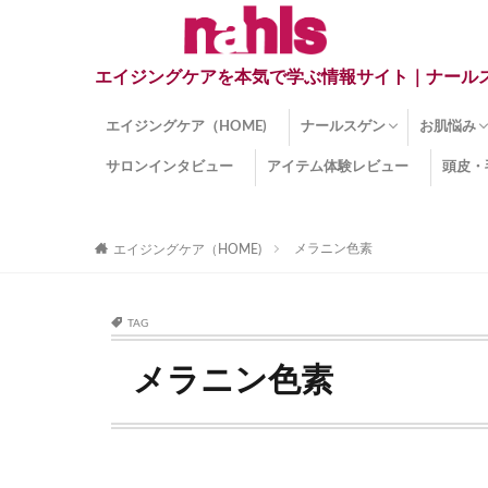
エイジングケアを本気で学ぶ情報サイト｜ナール
エイジングケア（HOME)
ナールスゲン
お肌悩み
サロンインタビュー
アイテム体験レビュー
頭皮・
ナールスゲンとは？
ナールスゲン関連成分
インナー
くすみ
目の下の
しみ
しわ
顔・頭皮
ほうれい
毛穴
手荒れ
乾燥肌
敏感肌
紫外線ダ
薄毛
その他の
メラニン色素
エイジングケア（HOME)
TAG
メラニン色素