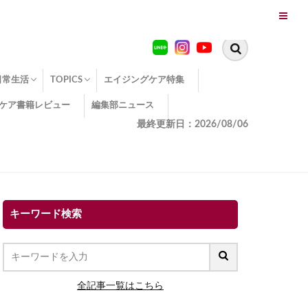
日常生活
TOPICS
エイジングケア特集
ケア書籍レビュー
編集部ニュース
糖化
便秘
エイジングケア TOPICS
コラーゲンサプリの効果
エイジングケアクイズ
季節別のエイジングケア
幸福とエイジングケア
温活でアンチエイジング
イオン導入
エイジングケア3つのポイント
エイジングケアセミナー
エイジングケアトピックス
動画でみるエイジングケア
最終更新日：2026/08/06
キーワード検索
全記事一覧はこちら