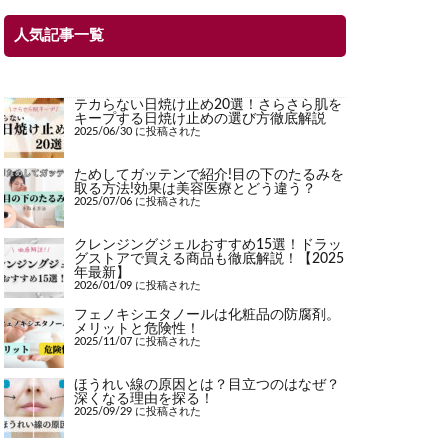
人気記事一覧
テカらない日焼け止め20選！さらさら肌を
キープする日焼け止めの選び方徹底解説
2025/06/30 に投稿された
ためしてガッテンで紹介!目の下のたるみを
取る方法!効果は美容医療とどう違う？
2025/07/06 に投稿された
クレンジングジェルおすすめ15選！ドラッ
グストアで買える商品も徹底解説！【2025
年最新】
2026/01/09 に投稿された
フェノキシエタノールは化粧品の防腐剤。
メリットと危険性！
2025/11/07 に投稿された
ほうれい線の原因とは？目立つのはなぜ？
深くなる理由を探る！
2025/09/29 に投稿された