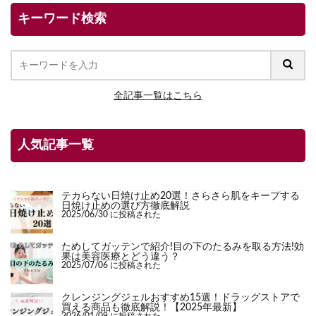
キーワード検索
全記事一覧はこちら
人気記事一覧
テカらない日焼け止め20選！さらさら肌をキープする
日焼け止めの選び方徹底解説
2025/06/30 に投稿された
ためしてガッテンで紹介!目の下のたるみを取る方法!効
果は美容医療とどう違う？
2025/07/06 に投稿された
クレンジングジェルおすすめ15選！ドラッグストアで
買える商品も徹底解説！【2025年最新】