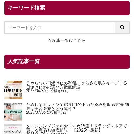
キーワード検索
全記事一覧はこちら
人気記事一覧
テカらない日焼け止め20選！さらさら肌をキープする
日焼け止めの選び方徹底解説
2025/06/30 に投稿された
ためしてガッテンで紹介!目の下のたるみを取る方法!効
果は美容医療とどう違う？
2025/07/06 に投稿された
クレンジングジェルおすすめ15選！ドラッグストアで
買える商品も徹底解説！【2025年最新】