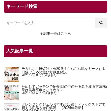
キーワード検索
全記事一覧はこちら
人気記事一覧
テカらない日焼け止め20選！さらさら肌をキープする
日焼け止めの選び方徹底解説
2025/06/30 に投稿された
ためしてガッテンで紹介!目の下のたるみを取る方法!効
果は美容医療とどう違う？
2025/07/06 に投稿された
クレンジングジェルおすすめ15選！ドラッグストアで
買える商品も徹底解説！【2025年最新】