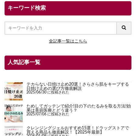
キーワード検索
全記事一覧はこちら
人気記事一覧
テカらない日焼け止め20選！さらさら肌をキープする
日焼け止めの選び方徹底解説
2025/06/30 に投稿された
ためしてガッテンで紹介!目の下のたるみを取る方法!効
果は美容医療とどう違う？
2025/07/06 に投稿された
クレンジングジェルおすすめ15選！ドラッグストアで
買える商品も徹底解説！【2025年最新】