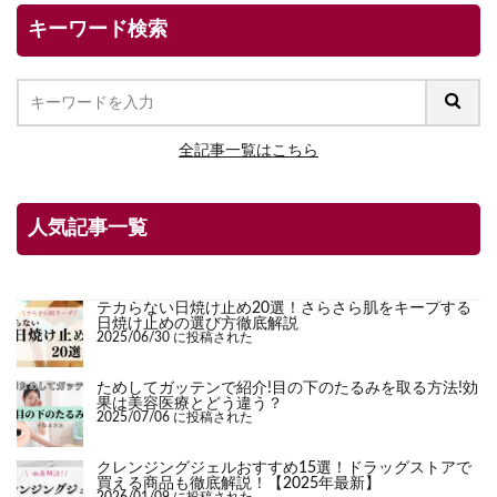
キーワード検索
全記事一覧はこちら
人気記事一覧
テカらない日焼け止め20選！さらさら肌をキープする
日焼け止めの選び方徹底解説
2025/06/30 に投稿された
ためしてガッテンで紹介!目の下のたるみを取る方法!効
果は美容医療とどう違う？
2025/07/06 に投稿された
クレンジングジェルおすすめ15選！ドラッグストアで
買える商品も徹底解説！【2025年最新】