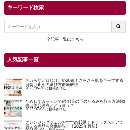
キーワード検索
全記事一覧はこちら
人気記事一覧
テカらない日焼け止め20選！さらさら肌をキープする
日焼け止めの選び方徹底解説
2025/06/30 に投稿された
ためしてガッテンで紹介!目の下のたるみを取る方法!効
果は美容医療とどう違う？
2025/07/06 に投稿された
クレンジングジェルおすすめ15選！ドラッグストアで
買える商品も徹底解説！【2025年最新】