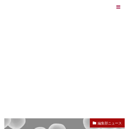
エイジングケアを本気で学ぶ情報サイト｜ナールスエイ
ジングケアアカデミー
最終更新日：2026/08/06
エイジングケア（HOME)
皮膚常在菌
TAG
皮膚常在菌
編集部ニュース