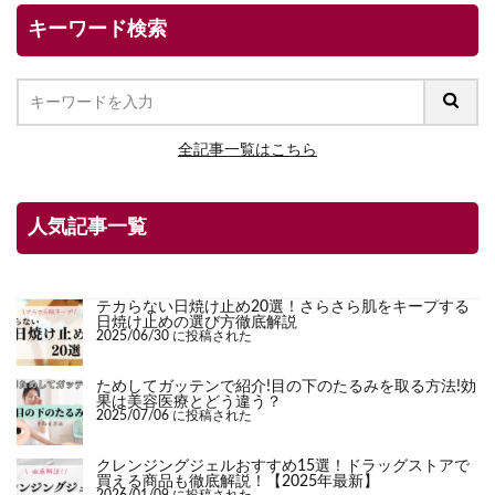
キーワード検索
全記事一覧はこちら
人気記事一覧
テカらない日焼け止め20選！さらさら肌をキープする
日焼け止めの選び方徹底解説
2025/06/30 に投稿された
ためしてガッテンで紹介!目の下のたるみを取る方法!効
果は美容医療とどう違う？
2025/07/06 に投稿された
クレンジングジェルおすすめ15選！ドラッグストアで
買える商品も徹底解説！【2025年最新】