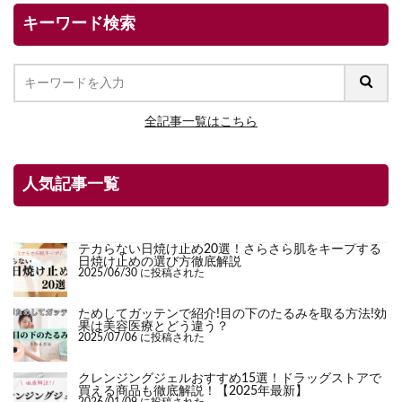
キーワード検索
全記事一覧はこちら
人気記事一覧
テカらない日焼け止め20選！さらさら肌をキープする
日焼け止めの選び方徹底解説
2025/06/30 に投稿された
ためしてガッテンで紹介!目の下のたるみを取る方法!効
果は美容医療とどう違う？
2025/07/06 に投稿された
クレンジングジェルおすすめ15選！ドラッグストアで
買える商品も徹底解説！【2025年最新】