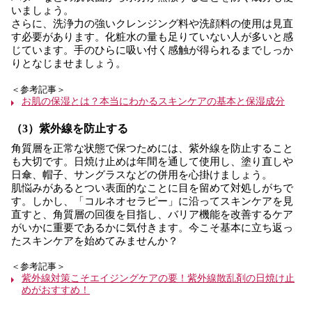
いましょう。
さらに、洗浄力の強いクレンジング料や洗顔料の使用は見直
す必要があります。化粧水の量も足りていない人が多いと感
じています。手のひらに吸い付く感触が得られるまでしっか
りとなじませましょう。
＜参考記事＞
お肌の保湿とは？本当にわかるスキンケアの基本と保湿成分
（3）紫外線を防止する
角質層を正常な状態で保つためには、紫外線を防止すること
も大切です。日焼け止めは年間を通して使用し、塗り直しや
日傘、帽子、サングラスなどの併用を心掛けましょう。
肌悩みがあるとつい表面的なことに目を留めて対処しがちで
す。しかし、「コルネオセラピー」に沿ってスキンケアを見
直すと、角質層の回復を目指し、バリア機能を改善するケア
がいかに重要であるかに気付きます。今こそ基本に立ち返っ
たスキンケアを始めてみませんか？
＜参考記事＞
紫外線対策こそエイジングケアの要！紫外線散乱剤の日焼け止
めがおすすめ！