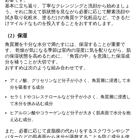
基本に立ち返り、丁寧なクレンジングと洗顔から始めましょ
う。それに加えて肌状態を見ながら必要に応じて酵素洗顔や
拭き取り化粧水、塗るだけの角質ケア化粧品など、できるだ
けマイルドなものを投入することをおすすめします。
（2）保湿
角質層を十分な水分で満たすには、保湿することが重要で
す。 乾燥が気になる季節は室内の湿度に気を配りながら、肌
の保湿状態を高めるために、「角質の中」を意識した保湿成
分を補うことが大切です。
おすすめは次のような組み合わせです。
アミノ酸、グリセリンなど分子が小さく、角質層に浸透して水
分を吸着する成分
セラミドやコレステロールなど分子が小さく、角質層に浸透し
て水分を挟み込む成分
ヒアルロン酸やコラーゲンなど分子が大きく肌表面で水分を抱
え込む成分。
また、必要に応じて皮脂膜の代わりをするスクワランやシア
バターなどの肌表面から水分が蒸散することを防ぐ成分も使