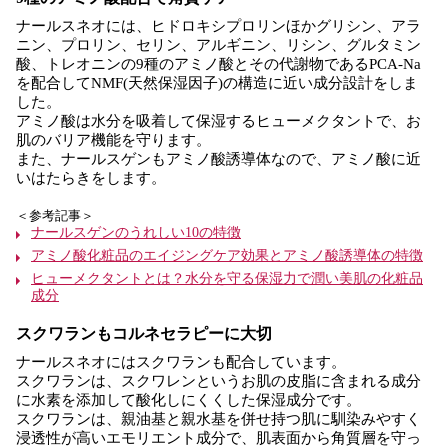
ナールスネオには、ヒドロキシプロリンほかグリシン、アラ
ニン、プロリン、セリン、アルギニン、リシン、グルタミン
酸、トレオニンの9種のアミノ酸とその代謝物であるPCA-Na
を配合してNMF(天然保湿因子)の構造に近い成分設計をしま
した。
アミノ酸は水分を吸着して保湿するヒューメクタントで、お
肌のバリア機能を守ります。
また、ナールスゲンもアミノ酸誘導体なので、アミノ酸に近
いはたらきをします。
＜参考記事＞
ナールスゲンのうれしい10の特徴
アミノ酸化粧品のエイジングケア効果とアミノ酸誘導体の特徴
ヒューメクタントとは？水分を守る保湿力で潤い美肌の化粧品
成分
スクワランもコルネセラピーに大切
ナールスネオにはスクワランも配合しています。
スクワランは、スクワレンというお肌の皮脂に含まれる成分
に水素を添加して酸化しにくくした保湿成分です。
スクワランは、親油基と親水基を併せ持つ肌に馴染みやすく
浸透性が高いエモリエント成分で、肌表面から角質層を守っ