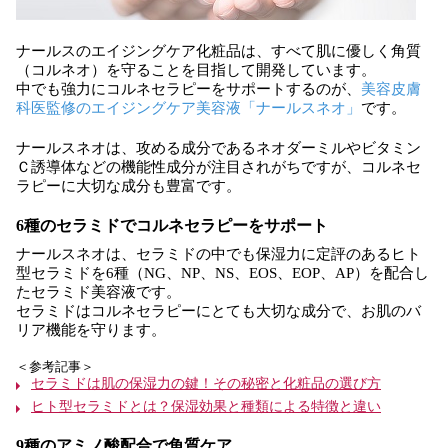
ナールスのエイジングケア化粧品は、すべて肌に優しく角質
（コルネオ）を守ることを目指して開発しています。
中でも強力にコルネセラピーをサポートするのが、
美容皮膚
科医監修のエイジングケア美容液「ナールスネオ」
です。
ナールスネオは、攻める成分であるネオダーミルやビタミン
Ｃ誘導体などの機能性成分が注目されがちですが、コルネセ
ラピーに大切な成分も豊富です。
6種のセラミドでコルネセラピーをサポート
ナールスネオは、セラミドの中でも保湿力に定評のあるヒト
型セラミドを6種（NG、NP、NS、EOS、EOP、AP）を配合し
たセラミド美容液です。
セラミドはコルネセラピーにとても大切な成分で、お肌のバ
リア機能を守ります。
＜参考記事＞
セラミドは肌の保湿力の鍵！その秘密と化粧品の選び方
ヒト型セラミドとは？保湿効果と種類による特徴と違い
9種のアミノ酸配合で角質ケア