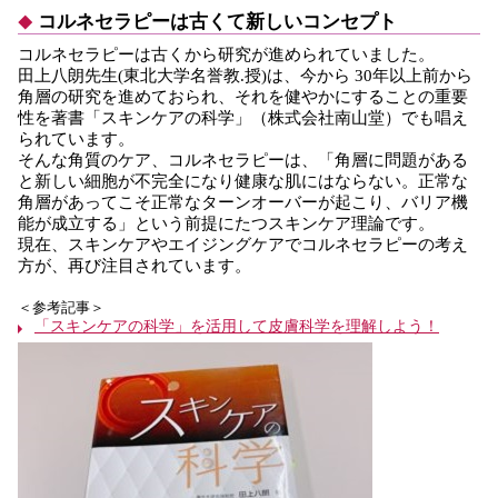
コルネセラピーは古くて新しいコンセプト
コルネセラピーは古くから研究が進められていました。
田上八朗先生(東北大学名誉教.授)は、今から 30年以上前から
角層の研究を進めておられ、それを健やかにすることの重要
性を著書「スキンケアの科学」（株式会社南山堂）でも唱え
られています。
そんな角質のケア、コルネセラピーは、「角層に問題がある
と新しい細胞が不完全になり健康な肌にはならない。正常な
角層があってこそ正常なターンオーバーが起こり、バリア機
能が成立する」という前提にたつスキンケア理論です。
現在、スキンケアやエイジングケアでコルネセラピーの考え
方が、再び注目されています。
＜参考記事＞
「スキンケアの科学」を活用して皮膚科学を理解しよう！