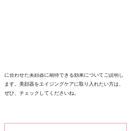
ご確認ください。
当社スタッフ以外の執筆者・監修者は商品選定には関与していま
せん。
美顔器の本当の役割と効果をご存知でしょうか？
美顔器には種類がたくさんありますが、その役割や効
果が異なります。この記事では、そのことをしっかり
理解してエイジングケアを目指す方のために、肌悩み
に合わせた美顔器に期待できる効果についてご説明し
ます。美顔器をエイジングケアに取り入れたい方は、
ぜひ、チェックしてくださいね。