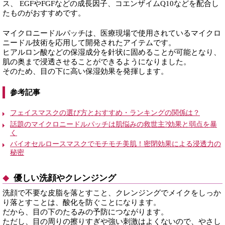
ス、 EGFやFGFなどの成長因子、コエンザイムQ10などを配合し
たものがおすすめです。
マイクロニードルパッチは、医療現場で使用されているマイクロ
ニードル技術を応用して開発されたアイテムです。
ヒアルロン酸などの保湿成分を針状に固めることが可能となり、
肌の奥まで浸透させることができるようになりました。
そのため、目の下に高い保湿効果を発揮します。
参考記事
フェイスマスクの選び方とおすすめ・ランキングの関係は？
話題のマイクロニードルパッチは肌悩みの救世主?効果と弱点を暴
く
バイオセルロースマスクでモチモチ美肌！密閉効果による浸透力の
秘密
優しい洗顔やクレンジング
洗顔で不要な皮脂を落とすこと、クレンジングでメイクをしっか
り落とすことは、酸化を防ぐことになります。
だから、目の下のたるみの予防につながります。
ただし、目の周りの擦りすぎや強い刺激はよくないので、やさし