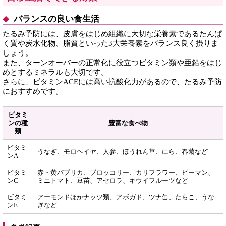
バランスの良い食生活
たるみ予防には、皮膚をはじめ組織に大切な栄養素であるたんぱ
く質や炭水化物、脂質といった3大栄養素をバランス良く摂りま
しょう。
また、ターンオーバーの正常化に役立つビタミン類や亜鉛をはじ
めとするミネラルも大切です。
さらに、ビタミンACEには高い抗酸化力があるので、たるみ予防
におすすめです。
ビタミ
ンの種
豊富な食べ物
類
ビタミ
うなぎ、モロヘイヤ、人参、ほうれん草、にら、春菊など
ンA
ビタミ
赤・黄パプリカ、ブロッコリー、カリフラワー、ピーマン、
ンC
ミニトマト、豆苗、アセロラ、キウイフルーツなど
ビタミ
アーモンドほかナッツ類、アボガド、ツナ缶、たらこ、うな
ンE
ぎなど