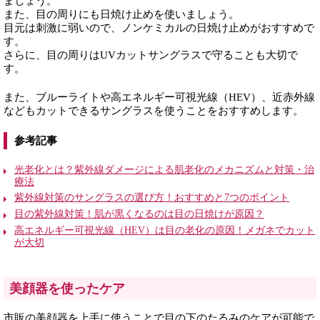
ましょう。
また、目の周りにも日焼け止めを使いましょう。
目元は刺激に弱いので、ノンケミカルの日焼け止めがおすすめで
す。
さらに、目の周りはUVカットサングラスで守ることも大切で
す。
また、ブルーライトや高エネルギー可視光線（HEV）、近赤外線
などもカットできるサングラスを使うことをおすすめします。
参考記事
光老化とは？紫外線ダメージによる肌老化のメカニズムと対策・治
療法
紫外線対策のサングラスの選び方！おすすめと7つのポイント
目の紫外線対策！肌が黒くなるのは目の日焼けが原因？
高エネルギー可視光線（HEV）は目の老化の原因！メガネでカット
が大切
美顔器を使ったケア
市販の美顔器を上手に使うことで目の下のたるみのケアが可能で