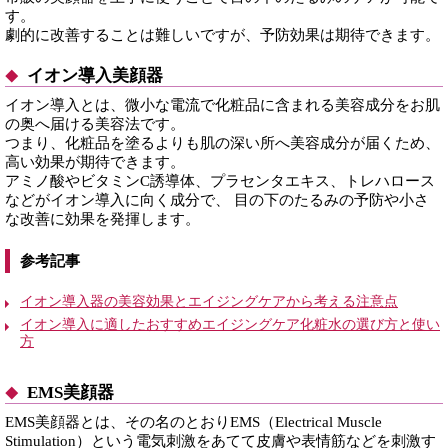
す。
劇的に改善することは難しいですが、予防効果は期待できます。
イオン導入美顔器
イオン導入とは、微小な電流で化粧品に含まれる美容成分をお肌
の奥へ届ける美容法です。
つまり、化粧品を塗るよりも肌の深い所へ美容成分が届くため、
高い効果が期待できます。
アミノ酸やビタミンC誘導体、プラセンタエキス、トレハロース
などがイオン導入に向く成分で、 目の下のたるみの予防や小さ
な改善に効果を発揮します。
参考記事
イオン導入器の美容効果とエイジングケアから考える注意点
イオン導入に適したおすすめエイジングケア化粧水の選び方と使い
方
EMS美顔器
EMS美顔器とは、その名のとおりEMS（Electrical Muscle
Stimulation）という電気刺激をあてて皮膚や表情筋などを刺激す