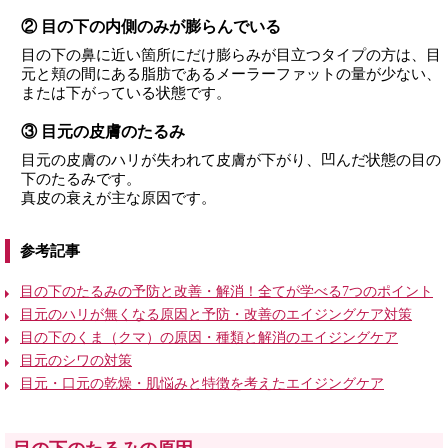
② 目の下の内側のみが膨らんでいる
目の下の鼻に近い箇所にだけ膨らみが目立つタイプの方は、目
元と頬の間にある脂肪であるメーラーファットの量が少ない、
または下がっている状態です。
③ 目元の皮膚のたるみ
目元の皮膚のハリが失われて皮膚が下がり、凹んだ状態の目の
下のたるみです。
真皮の衰えが主な原因です。
参考記事
目の下のたるみの予防と改善・解消！全てが学べる7つのポイント
目元のハリが無くなる原因と予防・改善のエイジングケア対策
目の下のくま（クマ）の原因・種類と解消のエイジングケア
目元のシワの対策
目元・口元の乾燥・肌悩みと特徴を考えたエイジングケア