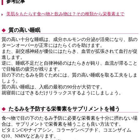
参考記事
美肌をもたらす食べ物と飲み物は？その種類から栄養素まで
質の高い睡眠
質の高い十分な睡眠は、成分ホルモンの分泌が活発になり、肌の
ターンオーバーが正常にはたらくのを助けます。
また、副交感神経が優位にはたらき、血管が拡張されて血行が促
進します。
逆に、睡眠不足だと自律神経のはたらきが鈍り、血流が滞ること
で目輪筋の疲労が残ります。
目の下のたるみを防ぐためには、質の高い睡眠を取る工夫をしま
しょう。
質の高い睡眠は、入眠の最初の90分が大切です。
就寝前にはできるだけリラックスするようにしましょう。
たるみを予防する栄養素をサプリメントを補う
食べ物で目の下のたるみ予防に必要な栄養素を十分に摂れない場
合は、サプリメントで栄養素を補うことも良い方法です。
ビタミンCやナイアシン、コラーゲンペプチド、コエンザイム
Q10、NMNなどあります。