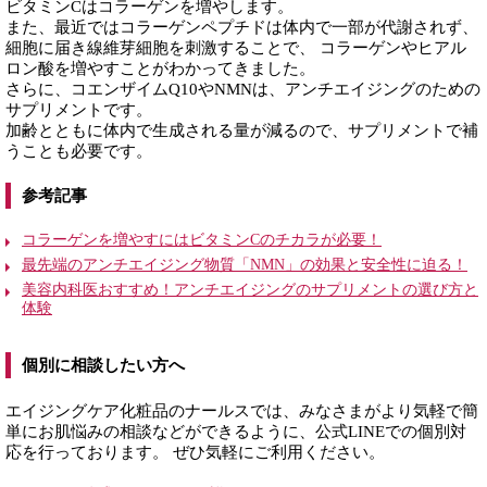
ビタミンCはコラーゲンを増やします。
また、最近ではコラーゲンペプチドは体内で一部が代謝されず、
細胞に届き線維芽細胞を刺激することで、 コラーゲンやヒアル
ロン酸を増やすことがわかってきました。
さらに、コエンザイムQ10やNMNは、アンチエイジングのための
サプリメントです。
加齢とともに体内で生成される量が減るので、サプリメントで補
うことも必要です。
参考記事
コラーゲンを増やすにはビタミンCのチカラが必要！
最先端のアンチエイジング物質「NMN」の効果と安全性に迫る！
美容内科医おすすめ！アンチエイジングのサプリメントの選び方と
体験
個別に相談したい方へ
エイジングケア化粧品のナールスでは、みなさまがより気軽で簡
単にお肌悩みの相談などができるように、公式LINEでの個別対
応を行っております。 ぜひ気軽にご利用ください。